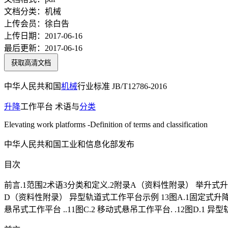
文档分类：
机械
上传会员：
徐白告
上传日期：
2017-06-16
最后更新：
2017-06-16
获取高清文档
中华人民共和国
机械
行业标准 JB/T12786-2016
升降
工作平台 术语与
分类
Elevating work platforms -Definition of terms and classification
中华人民共和国工业和信息化部发布
目次
前言.1范围2术语3分类和定义.2附录A（资料性附录） 举升式升
D（资料性附录） 异型轨道式工作平台示例 13图A.1固定式升降工
悬吊式工作平台 ..11图C.2 移动式悬吊工作平台. .12图D.1 异