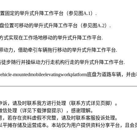
atform底盘位置固定的举升式升降工作平台（参见图A.1）.
ormMEWP底盘位置可移动的举升式升降工作平台（参见图A.2）.
完全以人力方式实现在工作场地移动的举升式升降工作平台.
P行走装置不自带动力，借助牵引车辆拖行移动的举升式升降工作平台.
lledMEWP人员徒步随行并操纵动力行走机构行走的举升式升降工作平台.
车vehicle-mountedmobileelevatingworkplatform
申诉，请及时联系我方进行处理（联系方式详见页脚）。
微信处理（详见下载弹窗提示），感谢理解。
意，若存在资料虚假不完整，请及时联系客服投诉处理。
以平摊存储及运营成本。本站仅为用户提供资料分享平台，且会