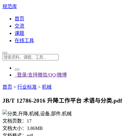
规范库
首页
交流
课题
在线工具
登录/支持微信/QQ/微博
首页
>
行业标准
>
机械
JB/T 12786-2016 升降工作平台 术语与分类.pdf
文档页数：
17
文档大小：
3.86MB
文档格式：
pdf