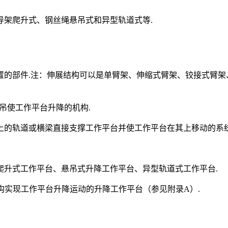
导架爬升式、钢丝绳悬吊式和异型轨道式等.
置的部件.注：伸展结构可以是单臂架、伸缩式臂架、铰接式臂架
丝绳悬吊使工作平台升降的机构.
tem由安装在建筑物上的轨道或横梁直接支撑工作平台并使工作平台在其上移动的系
爬升式工作平台、悬吊式升降工作平台、异型轨道式工作平台.
form由伸展结构实现工作平台升降运动的升降工作平台（参见附录A）.