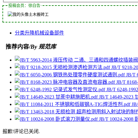
投稿会员：徐白告
土木搬砖工
分类
升降
机械
设备
部件
推荐内容
/By 规范库
JB/T 921
JB/
JB/T 8
JB/T 6248-
JB/T 14649-20
JB
JB/T 10024-20
报歉!评论已关闭.