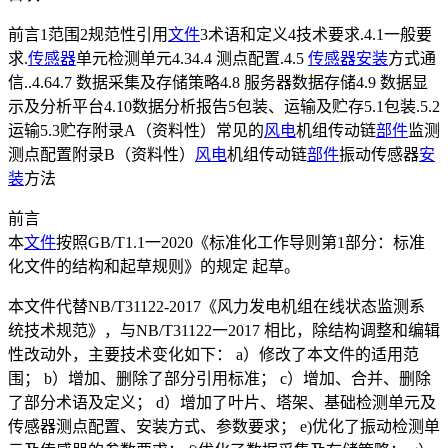
前言1范围2规范性引用
文件
3术语和定义4技术要求.4.1一般要
求.
传感器
单元检测单元4.34.4 测点配置.4.5
传感器
安装
方式通
信..4.64.7 数据采集及存储策略4.8 服务器数据存储4.9 数据显
示及分析平台4.10数据分析报告5包装、运输及贮存5.1包装.5.2
运输5.3贮存附录A（资料性）常见的
风电
机组传动链
部件
监测
测点配置附录B（资料性）
风电
机组传动链
部件
振动传感器
安
装
方法
前言
本
文件
按照GB/T1.1一2020《标准化工作导则第1部分：标准
化文件的结构和起草规则》的规定 起草。
本文件代替NB/T31122-2017《风力发电机组在线状态监测系
统技术规范》，与NB/T31122一2017 相比，除结构调整和编辑
性改动外，主要技术变化如下： a）修改了本文件的适用范
围； b）增加、删除了部分引用标准； c）增加、合并、删除
了部分术语及定义； d）增加了叶片、塔架、基础检测单元及
传感器测点配置、安装方式、参数要求； e)优化了振动检测单