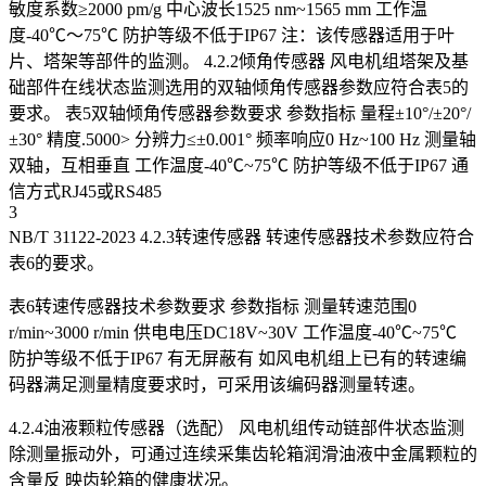
敏度系数≥2000 pm/g 中心波长1525 nm~1565 mm 工作温
度-40℃～75℃ 防护等级不低于IP67 注：该传感器适用于叶
片、塔架等部件的监测。 4.2.2倾角传感器 风电机组塔架及基
础部件在线状态监测选用的双轴倾角传感器参数应符合表5的
要求。 表5双轴倾角传感器参数要求 参数指标 量程±10°/±20°/
±30° 精度.5000> 分辨力≤±0.001° 频率响应0 Hz~100 Hz 测量轴
双轴，互相垂直 工作温度-40℃~75℃ 防护等级不低于IP67 通
信方式RJ45或RS485
3
NB/T 31122-2023 4.2.3转速传感器 转速传感器技术参数应符合
表6的要求。
表6转速传感器技术参数要求 参数指标 测量转速范围0
r/min~3000 r/min 供电电压DC18V~30V 工作温度-40℃~75℃
防护等级不低于IP67 有无屏蔽有 如风电机组上已有的转速编
码器满足测量精度要求时，可采用该编码器测量转速。
4.2.4油液颗粒传感器（选配） 风电机组传动链部件状态监测
除测量振动外，可通过连续采集齿轮箱润滑油液中金属颗粒的
含量反 映齿轮箱的健康状况。