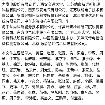
力发电股份有限公 司、西安交通大学、江苏纳泉弘远新能源
科技有限公司、西安辰安电气有限公司、江苏联能电子技术有
限公司、安徽容知日新科技股份有限公司、北京威锐达测控系
统有限公司、中车永济电机有限公司、华
海中认尚科新能源技术有限公司、许昌开普检测研究院股份有
限公司、东方电气风电股份有限公司、北 方工业大学、成都
阜特科技股份有限公司、中国质量认证中心、天津天传电控设
备检测有限公司、北京 源清慧虹信息科技有限公司。
本文件主要起草人：黄强、赵震、张雯、侯、果岩、李琛、周
通、丁雪娟、蔡雅娜、邢赛博、 李学平、董礼、张子烨、王
铁志、徐浩、魏煜锋、张静静、冯驹、陈思杨、张凯、代林
旺、张宗岩、 吕景伟、周党生、陈雄、王新中、张家友、岳
文彦、张小栋、解锡伟、阮向艳、朱德勇、居荣、刘倩、 蒋
同余、毛天宇、李亮亮、杨晓波、张峰武、麻郁、李娜、姚绍
飞、史祥、刘宇、刘晨晨、高跃、 杨松圣、庄骏、穆小亮、
赵迪、苑国锋、张虎、苗强、冯永刚、郭自强、奉凡森、吴
蔚、周子淇、 李沛桓、高启文、王鹏军、付宝鑫。