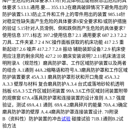
障产生危险的具体要求5.13针对流体喷出或物质息出危险的具
体要求 5.13.1.通用.要.... 355.13.2在磨具破辞情况下避免甩出的
防护装置5.13.3防止工件和工件上的零件用出的装置 985.14针
对稳定性缺失面产生危险的具体要求6安全要求和/或防护措施
的验证 5.15针对人员滑例、倒和跌倒而产生危险的具体要求7
使用信息 377.1标志 397.2使用信息7 2.1 通用要求 687 2.3 7.2.2
刀具.. 工件夹紧.7 2 4 NC操作面板获取的机床功能 417 2.5 重
新起动7.2.6 噪声 417.2.7 7.2.8 振动 辅助装卸设备7.2.9 机床使
用应注意的剩余风险 427.2 10 磨床安装说明7.2.11机床清洁说
明附录A（规范性）磨具防护罩、工作区域防护装置以及两者
的组合 A.1通则 44A.2缩略语和符号A.3磨具防护罩和工作区域
防护装置要求 45A.3.1 磨具防护罩形状和开口角度 45A.3.2
A.3.3 壁厚与材料 复合磨具防护A.3.4 台式或落地砂轮机透明
挡板 65A.3 5工作区城封闭装置 99A.3.6工作区域封闭装置附带
的观察窗 67A.4落具防护罩和连接装置的设计准则 A.3.7 强度
验证，测试 69A.4.1 通则. 69A 4.2磨具碎片的能量 70A.4.3确定
磨具防护罩的壁厚 A.4.4磨具防护罩连接装置设计. 70附录
B（资料性）防护装置的冲击
试验
碰撞试验 71B.1通则B.2试
验方法