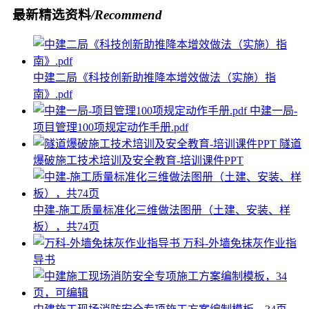
最新精选资料
/Recommend
中建二局《科技创新助推降本增效做法（实施）指
南》.pdf
中建一局-
项目管理100项规定动作手册.pdf
隧道
爆破施工技术培训及安全教育-培训课件PPT
中建-施工质量标准化三维做法图册（土建、安装、样
板），共74页
万科-外墙免抹灰作业指
导书