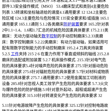
前言1范围2规范性引用文件 3术语和定义3.1一般术语3.2磨床
部件3.3安全操作模式（MSO） 53.4磨床型式和类别4主要危险
列表 3.5转速和坐标轴进给的速度4.1通用要求 12 124.2主要危
险区域 124.3主要危险与危险情况 135安全要求和/或插施 165.1
通用要求 165.1.1通则 5.1.2各类磨床
防护装置
要求 165.2针对表
2中1.1~1.4、1.6和1.7汇总的机械危险因素具体要求 175.2.11类
磨床：无动力驱动轴无
数字控制
的手动控制磨床5.2.33类磨
床：数字控制磨床 5.2.22类磨床：有动力驱动轴，如果适用可
配有限数字控制能力的手动控制磨床 195.2.4 刀具夹持装置
5.2.5
工件
夹持 215 2 6 在重力作用下垂直或倾斜的轴线 215.2.8
磨床的选配或附加装置 5.2.7 机床操作模式. 215.3针对电气危
险的具体要求5.4针对噪声危险的具体要求 275.5针对振动危险
的具体要求 275.6针对辐射危险的具体要求 5.7针对材料或物质
危险的具体要求 275.7.1通用要求5.7.2使用金属加工切削液的
设备 285.8针对忽视人类工效学产生危险的具体要求 5.7.3火灾
与爆炸危险的防护措施.5.9针对意外起动，超程或超速产生危
险的具体要求 315.10针对转速变化产生危险的具体要求 32
5.11针对电源故障产生危险的具体要求 325.12针对控制电路故