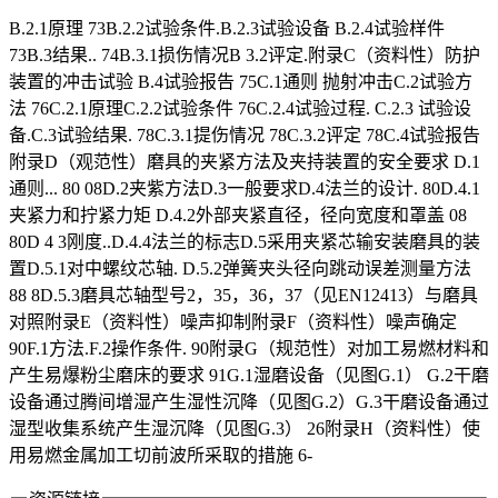
B.2.1原理 73B.2.2试验条件.B.2.3试验设备 B.2.4试验样件
73B.3结果.. 74B.3.1损伤情况B 3.2评定.附录C（资料性）防护
装置的冲击试验 B.4试验报告 75C.1通则 抛射冲击C.2试验方
法 76C.2.1原理C.2.2试验条件 76C.2.4试验过程. C.2.3 试验设
备.C.3试验结果. 78C.3.1提伤情况 78C.3.2评定 78C.4试验报告
附录D（观范性）磨具的夹紧方法及夹持装置的安全要求 D.1
通则... 80 08D.2夹紫方法D.3一般要求D.4法兰的设计. 80D.4.1
夹紧力和拧紧力矩 D.4.2外部夹紧直径，径向宽度和罩盖 08
80D 4 3刚度..D.4.4法兰的标志D.5采用夹紧芯输安装磨具的装
置D.5.1对中螺纹芯轴. D.5.2弹簧夹头径向跳动误差测量方法
88 8D.5.3磨具芯轴型号2，35，36，37（见EN12413）与磨具
对照附录E（资料性）噪声抑制附录F（资料性）噪声确定
90F.1方法.F.2操作条件. 90附录G（规范性）对加工易燃材料和
产生易爆粉尘磨床的要求 91G.1湿磨设备（见图G.1） G.2干磨
设备通过腾间增湿产生湿性沉降（见图G.2）G.3干磨设备通过
湿型收集系统产生湿沉降（见图G.3） 26附录H（资料性）使
用易燃金属加工切前波所采取的措施 6-