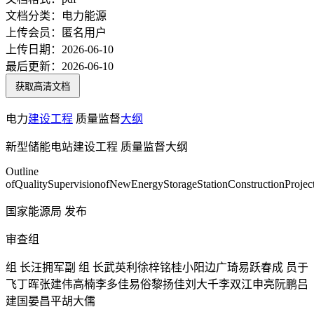
文档分类：
电力能源
上传会员：
匿名用户
上传日期：
2026-06-10
最后更新：
2026-06-10
获取高清文档
电力
建设
工程
质量监督
大纲
新型储能电站建设工程 质量监督大纲
Outline
ofQualitySupervisionofNewEnergyStorageStationConstructionProjec
国家能源局 发布
审查组
组 长汪拥军副 组 长武英利徐梓铭桂小阳边广琦易跃春成 员于
飞丁晖张建伟高楠李多佳易俗黎扬佳刘大千李双江申亮阮鹏吕
建国晏昌平胡大儒