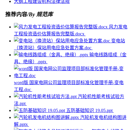
大纲
工程
建设
机构
法律法规
推荐内容
/By 规范库
风力发电
工程投资造价估算报告完整版.docx
变电站
（换流站）保站用电应急处置方案.doc
输电线路组成（金
具、绝缘）.pptx
word版 国家电网公司监理项目部标准化管理手册-变电
工程.doc
汽轮机性能考核试验方
法.ppt
五防基础知识 19.05.ppt
汽轮机发电机结构图讲
解.pptx