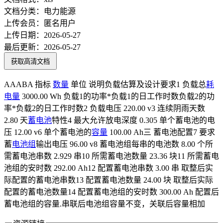
文档分类：
电力能源
上传会员：
匿名用户
上传日期：
2026-05-27
最后更新：
2026-05-27
获取高清文档
AAABA 指标
数量
单位 说明负载估算及设计要求1 负载总
耗
电量
3000.00 Wh 负载1的功率*负载1的日工作时数负载2的功
率*负载2的日工作时数2 负载电压 220.00 v3 连续阴雨天数
2.80 天
蓄电池
特性4 最大允许放电深度 0.305 单个蓄电池的电
压 12.00 v6 单个蓄电池的
容量
100.00 Ah三 蓄电池配置7 要求
蓄
电池组
输出电压 96.00 v8 蓄电池组每串的电池数 8.00 个所
需蓄电池串数 2.929 串10 所需蓄电池数量 23.36 块11 所需蓄电
池组的安时数 292.00 Ah12 配置蓄电池串数 3.00 串 取整后实
际配置的蓄电池串数13 配置蓄电池数量 24.00 块 取整后实际
配置的蓄电池数量14 配置蓄电池组的安时数 300.00 Ah 配置后
蓄电池组的容量.串联后电池组容量不变，关联后容量相加