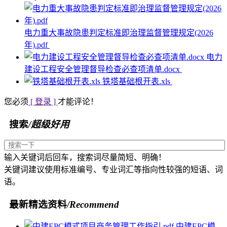
电力重大事故隐患判定标准即治理监督管理规定(2026
年).pdf
电力
建设工程安全管理督导检查必查项清单.docx
铁塔基础根开表.xls
您必须
[ 登录 ]
才能评论！
搜索
/超级好用
输入关键词后回车，搜索词尽量简短、明确！
关键词建议使用标准编号、专业词汇等指向性较强的短语、词
语。
最新精选资料
/Recommend
中建EPC模