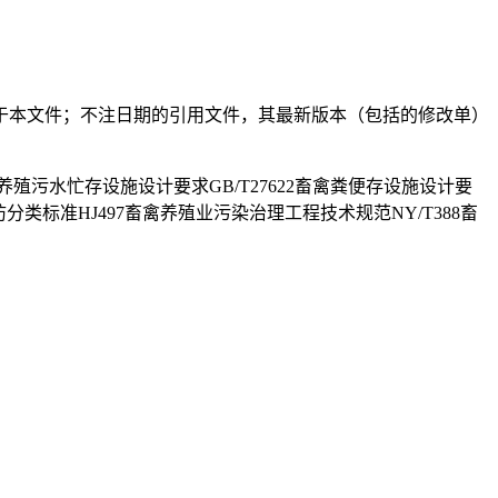
于本文件；不注日期的引用文件，其最新版本（包括的修改单）
畜禽养殖污水忙存设施设计要求GB/T27622畜禽粪便存设施设计要
设防分类标准HJ497畜禽养殖业污染治理工程技术规范NY/T388畜