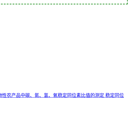
2025 植物性农产品中碳、氮、氢、氧稳定同位素比值的测定 稳定同位