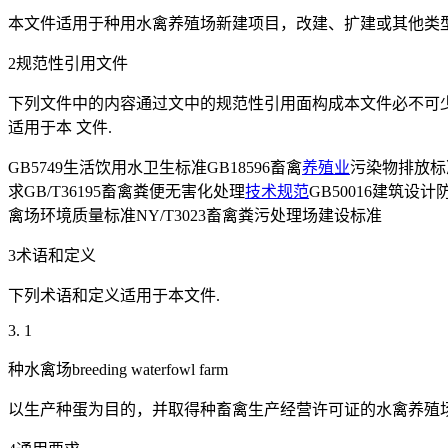
本文件适用于种用水禽养殖场新建项目，改建、扩建或其他类
2规范性引用文件
下列文件中的内容通过文中的规范性引用面构成本文件必不可
适用于本 文件.
GB5749生活饮用水卫生标准GB18596畜禽
养殖业
污染物排放标准
求GB/T36195畜禽粪便无害化处理
技术规范
GB50016建筑设
禽场环境质量标准NY/T3023畜禽粪污处理场建设标准
3术语和定义
下列术语和定义适用于本文件.
3. 1
种水禽场breeding waterfowl farm
以生产种蛋为目的，并取得种畜禽生产经营许可证的水禽养殖