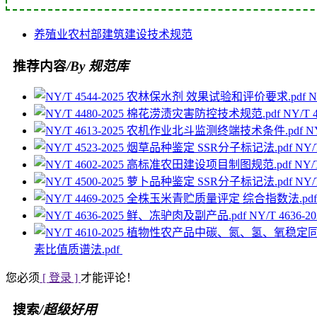
养殖业
农村部
建筑
建设
技术规范
推荐内容
/By 规范库
N
NY/T
N
NY
NY
NY
NY/T 4636
素比值质谱法.pdf
您必须
[ 登录 ]
才能评论！
搜索
/超级好用