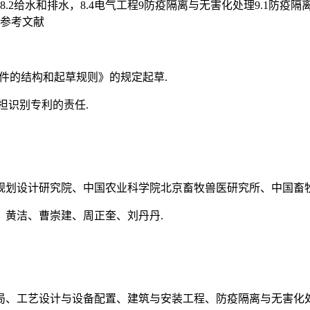
8.2给水和排水，8.4电气工程9防疫隔离与无害化处理9.1防疫隔离1
定员参考文献
化文件的结构和起草规则》的规定起草.
担识别专利的责任.
规划设计研究院、中国农业科学院北京畜牧兽医研究所、中国畜牧
、黄洁、曹崇建、周正奎、刘丹丹.
局、工艺设计与设备配置、建筑与安装工程、防疫隔离与无害化处