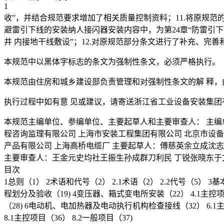
1
收”，并结合规范要求增加了相关质量控制资料；11.将原规范
避雷引下线的安装纳人接闪器安装内容中，为第24章“防雷引下
井 内接地干线敷设”；12.对原规范部分条文进行了补充、完善
本规范中以黑体字标志的条文为强制性条文，必须严格执行。
本规范由住房和城乡建设部负责管理和对强制性条文的解 释，
执行过程中如有意 见或建议，请寄送浙江省工业设备安装集团有限
本规范主编单位、参编单位、主要起草人和主要审查人： 主编
程咨询监理有限公司 上海市安装工程集团有限公司 北京市设备
产品有限公司 上海高桥电缆厂 主要起草人：傅慈英余立成沈志
主要审查人：王金元史均社王振生孙成群刀利民 丁锐张晓东于
目次
1总则（1） 2术语和代号（2） 2.1术语（2） 2.2代号（5） 
程划分及验收（19) 4变压器、箱式变电所安装（22） 4.1主控项
（28) 6电动机、电加热器及电动执行机构检查接线（32） 6.1主控项目
8.1主控项目（36） 8.2一般项目（37)