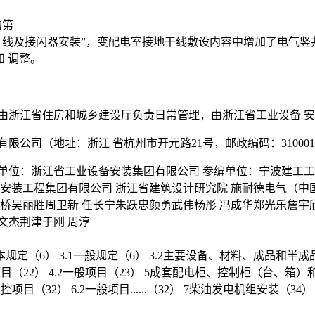
的第
 线及接闪器安装”，变配电室接地干线敷设内容中增加了电气竖
和 调整。
由浙江省住房和城乡建设厅负责日常管理，由浙江省工业设备 
公司（地址：浙江 省杭州市开元路21号，邮政编码：31000
单位：浙江省工业设备安装集团有限公司 参编单位：宁波建工工
安装工程集团有限公司 浙江省建筑设计研究院 施耐德电气（中国
桥吴丽胜周卫新 任长宁朱跃忠颜勇武伟杨彤 冯成华郑光乐詹宇欣
文杰荆津于刚 周淳
3基本规定（6） 3.1一般规定（6） 3.2主要设备、材料、成品和半成
目（22） 4.2一般项目（23） 5成套配电柜、控制柜（台、箱）和
（32） 6.2一般项目......（32） 7柴油发电机组安装（34） 7