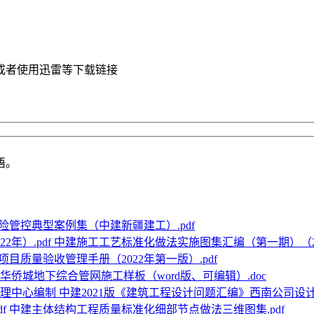
,或者使用迅雷等下载链接
语。
险管控典型案例集（中建新疆建工）.pdf
中建施工工艺标准化做法实施图集汇编（第一期）（202
项目质量验收管理手册（2022年第一版）.pdf
华侨城地下综合管网施工样板（word版、可编辑）.doc
中建2021版《建筑工程设计问题汇编》西南公司设
中建主体结构工程质量标准化细部节点做法三维图集.pdf