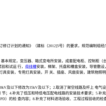
订修订计划的通知》（建标（2012]5号）的要求，规范编制组经
，基本规定，变压器、箱式变电所安装，成套配电柜、控制柜（
试验和试运 行，
母线槽
安装，梯架、托盘和槽盒安装，导管敷设
灯具安装，专用灯具安装，开 关、插座、风扇安装，建筑物照
0kV及以下修改为35kV及以下；2.取消了架空线路及杆上 
 节；4.补充了低压和特低电压配电线路的安装技术要求；5.补
SPD）的检 查内容；8.补充了材料进场验收、工程过程验收的检