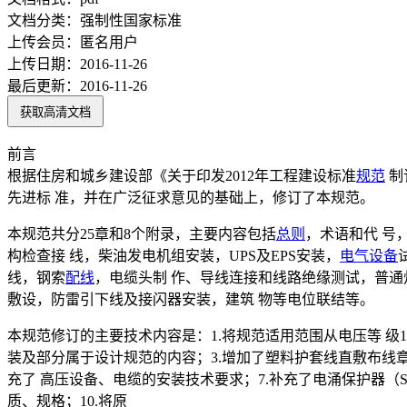
文档分类：
强制性国家标准
上传会员：
匿名用户
上传日期：
2016-11-26
最后更新：
2016-11-26
获取高清文档
前言
根据住房和城乡建设部《关于印发2012年工程建设标准
规范
制
先进标 准，并在广泛征求意见的基础上，修订了本规范。
本规范共分25章和8个附录，主要内容包括
总则
，术语和代 号
构检查接 线，柴油发电机组安装，UPS及EPS安装，
电气设备
线，钢索
配线
，电缆头制 作、导线连接和线路绝缘测试，普通
敷设，防雷引下线及接闪器安装，建筑 物等电位联结等。
本规范修订的主要技术内容是：1.将规范适用范围从电压等 级1
装及部分属于设计规范的内容；3.增加了塑料护套线直敷布线章
充了 高压设备、电缆的安装技术要求；7.补充了电涌保护器（
质、规格；10.将原