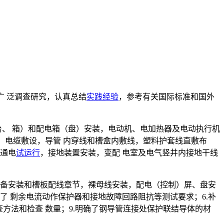
广 泛调查研究，认真总结
实践经验
，参考有关国际标准和国外
台、 箱）和配电箱（盘）安装，电动机、电加热器及电动执行机
，电缆敷设，导管 内穿线和槽盒内敷线，塑料护套线直敷布
明通电
试运行
，接地装置安装，变配 电室及电气竖井内接地干线
电气设备安装和槽板配线章节，裸母线安装，配电（控制）屏、盘安
充了 剩余电流动作保护器和接地故障回路阻抗等测试要求；6.补
查方法和检查 数量；9.明确了钢导管连接处保护联结导体的材