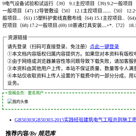
9电气设备试验和试运行（39） 9.1主控项目（39) 9.2一般项目（39） 
一般项目（47) 12导管敷设（50） 12.1主控项目.......（50） 
般项目...（61) 15塑料护套线直敷布线（64) 15.1主控项目..（6
控项目（68) 17.2一般项目.(69) 18普通灯具安装....+*.（72） 18.
资源链接
请先登录（扫码可直接登录、免注册）
点此一键登录
①本文档内容版权归属内容提供方。如果您对本资料有版权
②由于网络或浏览器兼容性等问题导致下载失败，请加客服
③本资料由其他用户上传，本站不保证质量、数量等令人满
④本站仅收取资料上传人设置的下载费中的一部分分成，用
业务。
投稿会员：匿名用户
GB50303
GB50303-2015
实践经验
建筑电气工程
总则
施工
推荐内容
/By 规范库