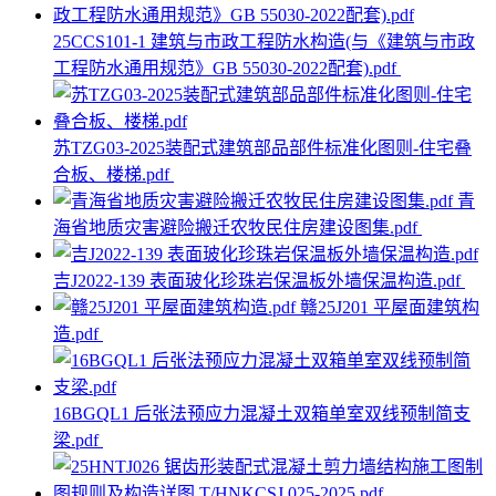
25CCS101-1 建筑与市政工程防水构造(与《建筑与市政
工程防水通用规范》GB 55030-2022配套).pdf
苏TZG03-2025装配式建筑部品部件标准化图则-住宅叠
合板、楼梯.pdf
青
海省地质灾害避险搬迁农牧民住房建设图集.pdf
吉J2022-139 表面玻化珍珠岩保温板外墙保温构造.pdf
赣25J201 平屋面建筑构
造.pdf
16BGQL1 后张法预应力混凝土双箱单室双线预制简支
梁.pdf