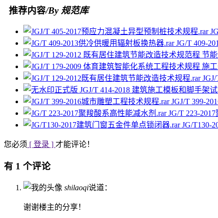
推荐内容
/By 规范库
J
JG/T 409
JG
JGJ/T 399
JG/T 223-
JG/T13
您必须
[ 登录 ]
才能评论！
有 1 个评论
shilaoqi
说道：
谢谢楼主的分享！