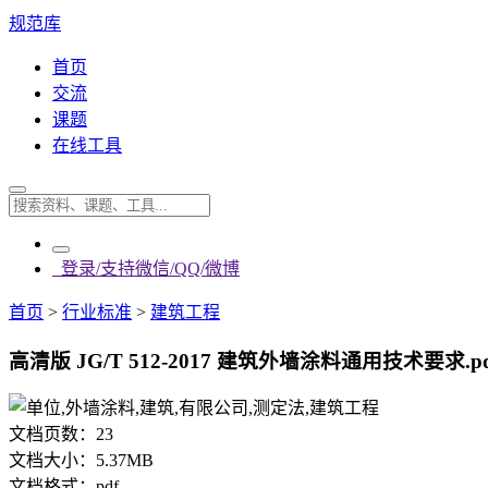
规范库
首页
交流
课题
在线工具
登录/支持微信/QQ/微博
首页
>
行业标准
>
建筑工程
高清版 JG/T 512-2017 建筑外墙涂料通用技术要求.pd
文档页数：
23
文档大小：
5.37MB
文档格式：
pdf