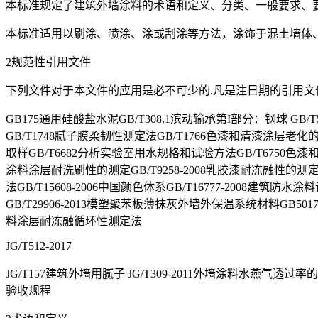
本标准规定了建筑外墙涂料的术语和定义、分类、一般要求、要
本标准适用以刷涂、喷涂、涂或刮涂等方法，涂饰于混土墙体
2规范性引用文件
下列文件对于本文件的应用是必不可少的.凡是注日期的引用文
GB175通用硅酸盐水泥GB/T308.1滨动输承第I部分：钢球 GB
GB/T1748腻子膜柔韧性测定法GB/T1766色漆和清漆涂层老
取样GB/T6682分析实验室用水规格和试验方法GB/T6750色
涂料涂层耐洗刷性的测定GB/T9258-2008乳胶漆耐冻融性的测定G
法GB/T15608-2006中国颜色体系GB/T16777-2008建
GB/T29906-2013模塑聚苯板薄抹灰外墙外保温系统材料GB50
料涂层耐冻融循环性测定法
JG/T512-2017
JG/T157建筑外墙用腻子 JG/T309-2011外墙涂料水燕气透过
验收规程