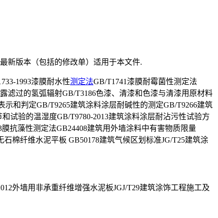
最新版本（包括的修改单）适用于本文件.
33-1993漆膜耐水性
测定法
GB/T1741漆膜耐霉菌性测定法
辐射曝露滤过的氢弧辐射GB/T3186色漆、清漆和色漆与清漆用原材料
示和判定GB/T9265建筑涂料涂层耐碱性的测定GB/T9266建筑
调节和试验的温湿度GB/T9780-2013建筑涂料涂层耐沾污性试验方
T21353膜抗藻性测定法GB24408建筑用外墙涂料中有害物质限量
：无石棉纤维水泥平板 GB50178建筑气候区划标准JG/T25建筑涂
96-2012外墙用非承重纤维增强水泥板JGJ/T29建筑涂饰工程施工及