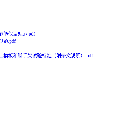
 节能保温规范.pdf
范.pdf
 建筑施工模板和脚手架试验标准（附条文说明）.pdf