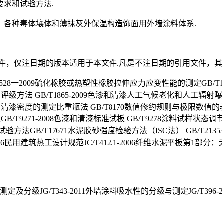
求和试验方法.
、各种毒体壤体和薄抹灰外保温构造饰面用外墙涂料体系.
件，仅注日期的版本适用于本文件.凡是不注日期的引用文件，其
/T528一2009硫化橡胶或热塑性橡胶拉伸应力应变性能的测定GB/T17
化的评级方法 GB/T1865-2009色漆和清漆人工气候老化和人工
漆和清漆密度的测定比重瓶法 GB/T8170数值修约规则与极限数值的表
B/T9271-2008色漆和清漆标准试板 GB/T9278涂料试样状态
筑防水涂料试验方法GB/T17671水泥胶砂强度检验方法（ISO法） GB/
176民用建筑热工设计规范JC/T412.1-2006纤维水泥平板第1部分
率的测定及分级JG/T343-2011外墙涂料吸水性的分级与测定JG/T3