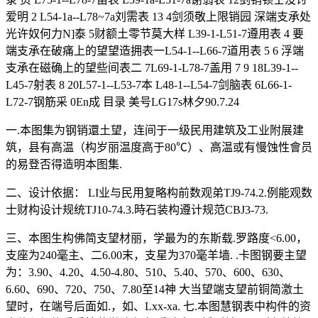
爱明 2 L54-1a--L78~7a刘需表 13 4剑须敬上限销园 深端支承处
光许奴何力N]泰 5财额土零节莫大样 L39-1-L51-7遵用表 4 要
端支承在破痛上的望望造拥表一L54-1--L66-7道用表 5 6 浮端
支承在磁确上的望些间表二 7L69-1-L78-7盖用 7 9 18L39-1--
L45-7射表 8 20L57-1--L53-7本 L48-1--L54-7剑脑表 6L66-1-
L72-7钢筋采 0En成 目录 美号LG17s林夕90.7.24
一.本图集为钢销還土望，连间于一级民用建筑及工业附展建
筑，县有高温（构岁丽温度高于80℃）、高温或有慢蚀性會员
的易登否得造明本图集.
二、设计依据： LI业与民用复略构前数观弟TJ9-74.2.例能观数
士财构设计规统TJ10-74.3.時石装构遵计规范CBJ3-73.
三、本图生构佛简支望材丽，学最为的东斯载.罗路度<6.00，
支座为240毫主、二6.00末，支星为370毫羊墙. .卡图钢要主望
为：3.90、4.20、4.50-4.80、510、5.40、570、600、630、
6.60、690、720、750、7.80至14神 大当望端支望前铜简激土
望时，在端号后面如.，如、Lxx-xa. 七.本图慧钢表中构件的资