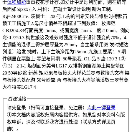
士
体积
加能
重重按花学计存.如爱计中是烁列前面，则在编等
后面如bqxxx7 入.村科： 筋凝土望设计说明 新为工制、
Rg=2400Cm². 溪餐士：200号.1.构的制希安装与维胜时榜照笛
赖工工错施工2.母尺寸偏差不相超过下列数值： 妆规范
GBJ204-83行面高度=5mm、或面宽度=5mm、 度210mm、例向
弯≤L/750.3.构世搬这及难效时强度不低于设计强变的70%，4.
主钢能的混顿士得护层厚登为25mm，当主能系用双 发时短达
列设计验发.摊时，上下主筋净距为25mm. 九施工要菜： 5.期
件额里在票整上.零望与间期=50号聚我. OL 品 5 垫 120 3 1②
④ 3） 2 1-1 炬刻面分美号LG17 双排斯钢笛湖凝土梁配箭图
20 50导砂浆 新蒸 矩彩果与板接头大样花兰零与教接头文样 梁
与板接头处配游 50号妙靠 两 与板接头大样钢筋溪数土翠节奠
大样特美LG17 4
资源链接
请先登录（扫码可直接登录、免注册）
点此一键登录
①本文档内容版权归属内容提供方。如果您对本资料有版
权申诉，请及时联系我方进行处理（联系方式详见页
脚）。