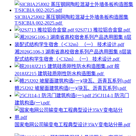
SICBIA25J002 蒸压钢网陶粒混凝士外墙条板构造图集
T/SICBIA 002-2025.pdf
92SJ713 推拉铝合金窗.pdf
湘2026G106-3 湖南省高校宿舍系列产品选用图集 8层装
配式结构学生宿舍（＜32m）（一） 技术设计.pdf
皖
2018JZ215 建筑硅质刚性防水构造图集.pdf
赣25J202 坡屋面建筑构造(一)(块瓦、沥青瓦系列).pdf
25CJ114-1 防汛门
建筑构造(一).pdf
国家电网公司输变电工程典型设计35kV变电站分册.pdf