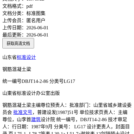
文档格式：
pdf
文档分类：
标准图集
上传会员：
匿名用户
上传日期：
2026-06-01
最后更新：
2026-06-01
获取高清文档
山东省
标准设计
钢筋混凝土粱
统一编号DBJT14-2-86 分类号LG17
山東省标准设计办公室出版
钢筋混凝土梁主编尊位预责人：批准部门：山里省城乡建设委
员会
批准文号
，普建设发[1987]51号 单位技求页责人：主编
尊位，山李首
建筑
设计院 统一编号，DBJT14-2-86 技才审足
人：行日期：1987年9月 分美号： LG17 设计更责人，封面目
录 页 L75-1--L78-7笛表 L39-1a-L51-7a谢翁表 12剑销顿士没讨