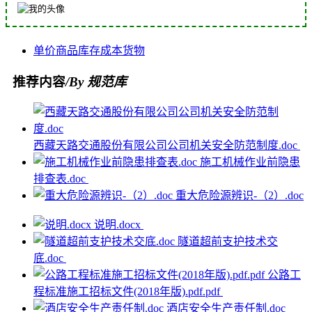
单价
商品
库存
成本
货物
推荐内容
/By 规范库
西藏天路交通股份有限公司公司机关安全防范制度.doc
施工机械作业前隐患
排查表.doc
重大危险源辨识-（2）.doc
说明.docx
隧道超前支护技术交
底.doc
公路工
程标准施工招标文件(2018年版).pdf.pdf
酒店安全生产责任制.doc