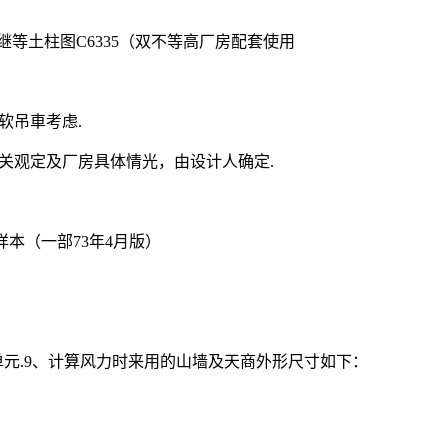
，继等土柱图C6335（双不等高厂房配套使用
台软吊車考虑.
有关观定及厂房具体情光，由设计人确定.
样本（一部73年4月版）
元.9、计算风力时来用的山墙及天商外形尺寸如下：