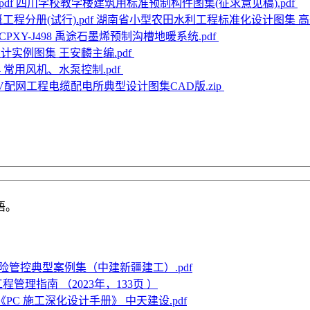
四川学校教学楼建筑用标准预制构件图集(征求意见稿).pdf
湖南省小型农田水利工程标准化设计图集 高效
4CPXY-J498 禹途石墨烯预制沟槽地暖系统.pdf
计实例图集 王安麟主编.pdf
4 常用风机、水泵控制.pdf
kV配网工程电缆配电所典型设计图集CAD版.zip
语。
险管控典型案例集（中建新疆建工）.pdf
管理指南 （2023年，133页 ）
版《PC 施工深化设计手册》 中天建设.pdf