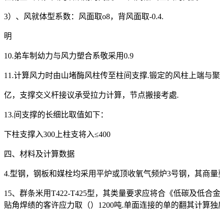
3）、风就体型系数：风面取o8，背风面取-0.4.
明
10.弟车制幼力与风力塑合系敬采用0.9
11.计算风力时由山堵酶风柱传至柱间支撑.锻定的风柱上端
亿，支撑交义杆接议承受拉力计算，节点搬接考處.
13.间支撑的长细比取值如下：
下柱支撑入300上柱支将入≤400
四、材料及计算数据
4.型钢，钢板和媒栓均采用平炉或顶收氧气频炉3号钢，其商量
15、群条米用T422-T425型，其类量要求应将合《低碳及低合金 
贴角焊绩的客许应力取（）1200吨.单面连接的单的翻其计算独