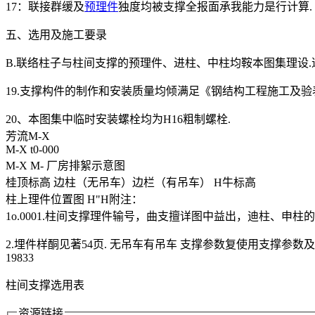
17：联接群缓及
预理件
独度均被支撑全报面承我能力是行计算.
五、选用及施工要录
B.联络柱子与柱间支撑的预理件、进柱、中柱均鞍本图集理设.道
19.支撑构件的制作和安装质量均倾满足《钢结构工程施工及验表规
20、本图集中临时安装螺栓均为H16粗制螺栓.
芳流M-X
M-X t0-000
M-X M- 厂房排絮示意图
桂顶标高 边柱（无吊车）边栏（有吊车） H牛标高
柱上理件位置图 H"H附注：
1o.0001.柱间支撑理件输号，曲支擅详图中益出，迪柱、申柱的 
2.埋件样酮见著54页. 无吊车有吊车 支撑参数复使用支撑参数及
19833
柱间支撑选用表
资源链接