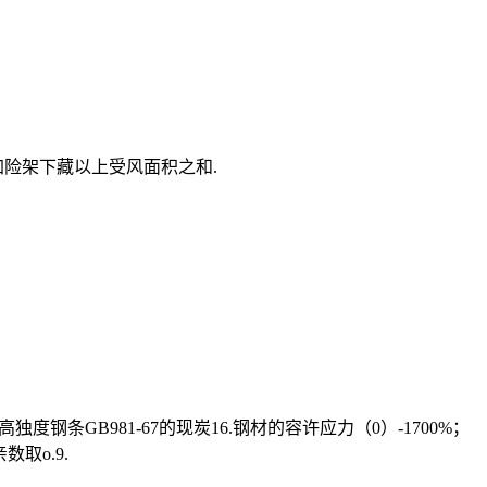
加险架下藏以上受风面积之和.
度钢条GB981-67的现炭16.钢材的容许应力（0）-1700%；
取o.9.