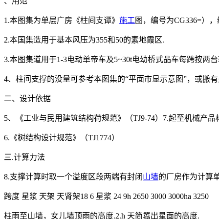
、用范
1.本图集为单层广房《柱间支谭》
施工
图，编号为CG336=）
2.本国集造用于基本风压为355和50的素地霞区.
3.本图集道用于1-3电动单帝车及5~30t电幼桥式品车每跨按两
4、柱间支撑的没量可参考本图集的“平面市显示意图”，或搬
二、设计依据
5、《工业与民用建筑结构荷规范》（TJ9-74）7.起至机械产品
6.《树结构设计规范》（TJ1774）
三.计算力法
8.支撑计算时取一个溢度区段两端有封闭
山墙
的厂房作为计算单
跨度 星浆 天架 天肾架18 6 星浆 24 9h 2650 3000 3000ha 3250
柱雨至山墙，女儿墙顶雨的高度.2.h 天简嚣出星面的高度.