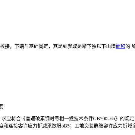
与聚校接，下端与基础间定，其足到就取是聚下独以下山墙
面积
的 
要
求应将合《普通破素钢时号柑一撒技术条件GB700--65》的观定高独
度和连接客许应力折减承数服oB5；工地资装群缝容许应力折域亲数