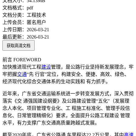
文档大小：
54.13MB
文档格式：
pdf
文档分类：
工程技术
上传会员：
匿名用户
上传日期：
2026-03-21
最后更新：
2026-03-21
获取高清文档
前言 FOREWORD
加快推进现代工程
建设
管理，是公路行业坚持新发展理念，牢
牢把握
交通
“先 行官”定位，构建安全、便捷、高效、绿色、
经济现代化综合交通体系的生动实践和 有力抓手。
近年来，广东省交通运输系统进一步转变发展方式，深入贯彻
落实《交 通强国建设纲要》及公路建设管理“五化"（发展理
念人本化、项目管理专业化、工 程施工标准化、管理手段信
息化、日常管理精细化）要求，全面提升公路工程建设 管理
水平，有力支撑广东交通高质量跨越式发展。
截至2020年底，广东省公路通 车里程达22.2万公里，其中
高速