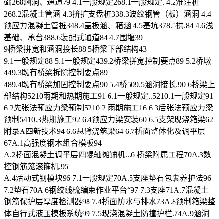
础268涵洞、通道79 4.1一般规定268.1一般规定. 4.2淮注桩
268.2混凝土管涵 4.3挤扩支盘桩338.3波纹钢管（板）涵洞 4.4
预应力混凝土管桩348.4盖板涵、箱涵 4.5基坑378.5拱.84 4.6浅
基础、承台388.6装配式通道84 4.7围堰39
9桥梁拼宽和涵洞接长88 5桥梁下部结构43
9.1一般规定88 5.1一般规定439.2桥梁拼宽控制要点89 5.2桥墩
449.3既有桥梁拆除控制要点89
489.4既有桥梁加固控制要点90 5.4桥509.5涵洞接长.90 6桥梁上
部结构5210雨期和热期施工91 6.1一般规定..5210.1一般规定91
6.2先张法预应力梁预制5210.2 雨期施工16 6.3后张法预应力梁
预制5410.3热期施工92 6.4预应力梁安装60 6.5支架现浇箱梁62
附录A四新技术94 6.6悬臂浇筑梁64 6.7桥面整体化及调平层
67A.1高强度钢木组合模板94
A.2桥面混凝土调平层四辊轴摊铺机...6 桥梁附属工程70A.3数
控钢筋笼滚箍机.95
A.4活动式钢模块96 7.1一般规定70A.5支座垫石包裹养护法96
7.2垫石70A.6钢绞线梳编束作业平台“97 7.3支座71A.7混凝土
钢筋保护层厚度检测器98 7.4桥面防水与排水73A.8预制箱梁整
体自行式液压模板系统99 7.5现浇混凝土防撞护栏.74A.9涵洞