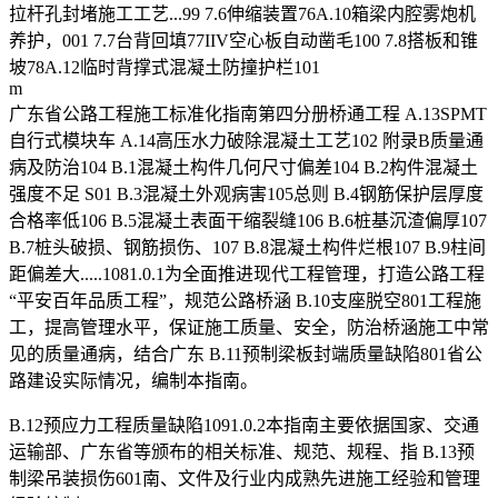
拉杆孔封堵施工工艺...99 7.6伸缩装置76A.10箱梁内腔雾炮机
养护，001 7.7台背回填77IIV空心板自动凿毛100 7.8搭板和锥
坡78A.12临时背撑式混凝土防撞护栏101
m
广东省公路工程施工标准化指南第四分册桥通工程 A.13SPMT
自行式模块车 A.14高压水力破除混凝土工艺102 附录B质量通
病及防治104 B.1混凝土构件几何尺寸偏差104 B.2构件混凝土
强度不足 S01 B.3混凝土外观病害105总则 B.4钢筋保护层厚度
合格率低106 B.5混凝土表面干缩裂缝106 B.6桩基沉渣偏厚107
B.7桩头破损、钢筋损伤、107 B.8混凝土构件烂根107 B.9柱间
距偏差大.....1081.0.1为全面推进现代工程管理，打造公路工程
“平安百年品质工程”，规范公路桥涵 B.10支座脱空801工程施
工，提高管理水平，保证施工质量、安全，防治桥涵施工中常
见的质量通病，结合广东 B.11预制梁板封端质量缺陷801省公
路建设实际情况，编制本指南。
B.12预应力工程质量缺陷1091.0.2本指南主要依据国家、交通
运输部、广东省等颁布的相关标准、规范、规程、指 B.13预
制梁吊装损伤601南、文件及行业内成熟先进施工经验和管理