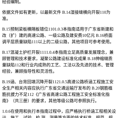
经验编制。
依据文件如有更新，以最新文件 B.14湿接缝横向开裂110为
准。
B.15预制梁板横隔板错位1101.0.3本指南适用于广东省新建和
改（扩）建的高速公路、一级公路及建安费10亿元 B.16桥面
调平层质量缺陷111以上的二级公路，其他项目可参考使用。
B.17混凝土护栏开裂1111.0.4本指南立足高质量发展理念，兼
顾管理和技术要求，凝聚公路建设标准化成果 B.18伸缩缝质
量缺陷112和行业内成熟的工艺、工法以及先进的技术、管理
经验，兼顾指导性和灵活性。
B.19涵、台背回填沉降开裂1121.0.5高速公路桥涵工程施工安
全生产相关内容应执行广东省交通运输厅发布的 B.20钢筋植
筋抗拔力不足112《广东省高速公路工程施工安全标准化指
南》（共三册）的要求，其他等级公路可参照执行。
1.0.6在使用和执行本指南过程中，应严格执行桥涵工程相关设
计、施工、试验、检 测、测量等方面的技术标准、规范、规