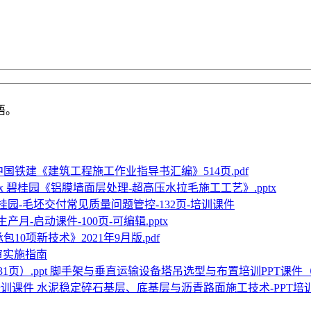
语。
中国铁建《建筑工程施工作业指导书汇编》514页.pdf
碧桂园《铝膜墙面层处理-超高压水拉毛施工工艺》.pptx
桂园-毛坯交付常见质量问题管控-132页-培训课件
生产月-启动课件-100页-可编辑.pptx
10项新技术》2021年9月版.pdf
审实施指南
脚手架与垂直运输设备塔吊选型与布置培训PPT课件（31
水泥稳定碎石基层、底基层与沥青路面施工技术-PPT培