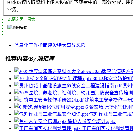
④本站仅收取资料上传人设置的下载费中的一部分分成，用
业务。
投稿会员：阿宏
信息化
工作指南
建设
特大事故
风险
推荐内容
/By 规范库
2025版应急演练方案
30 电梯安全防护知
贵州
建筑电工安全操作手册202
6 餐饮场所液化气使用安
气割作业与工业气瓶安
监护人员安全培训.pptx
工厂车间可视化规划管理.