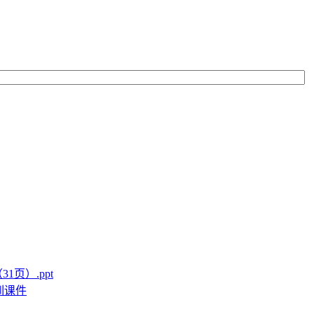
页）.ppt
训课件