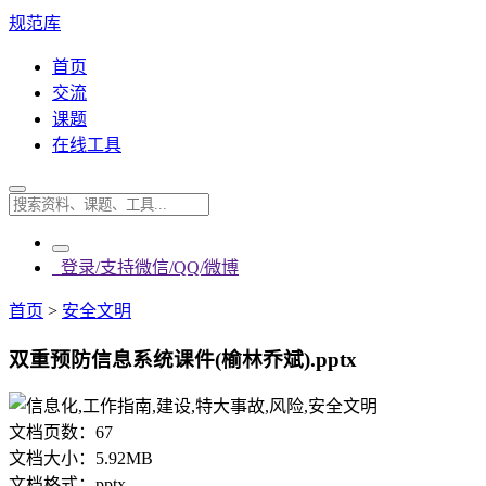
规范库
首页
交流
课题
在线工具
登录/支持微信/QQ/微博
首页
>
安全文明
双重预防信息系统课件(榆林乔斌).pptx
文档页数：
67
文档大小：
5.92MB
文档格式：
pptx