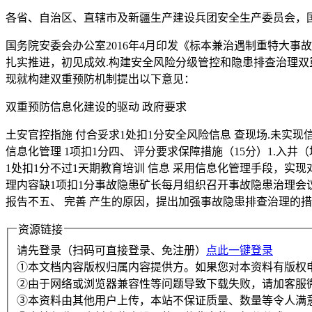
各省、自治区、直辖市及新疆生产建设兵团安全生产委员会，
国务院安委会办公室2016年4月印发《标本兼治遇制重特大事
扎实推进，初见成效.构建安全风险分级管控和隐患排查治理
现就构建双重预防机制提出以下意见：
双重预防信息化建设的驱动 政府要求
土安官控指施 付合妥求1处扣1分安全风险信息 查现场.未实
信息化管理 1项扣1分四、 评分要求保障措施（15分）1.
1处扣1分不过1天期教育培训 信息 采用信息化管理手段，实
理内容缺1项扣1分事故隐患矿长每月组织召开事故隐患治理会议
报告不五、 完善 产生的原因，提出加强事故隐患排查治理的措
资源链接
请先登录（扫码可直接登录、免注册）
点此一键登录
①本文档内容版权归属内容提供方。如果您对本资料有版权
②由于网络或浏览器兼容性等问题导致下载失败，请加客服
③本资料由其他用户上传，本站不保证质量、数量等令人满