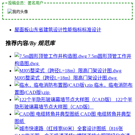
投稿会员：匿名用户
屋面板
山东省
建筑设计
性能指标
标准设计
推荐内容
/By 规范库
7.5m圆形顶管工作井
构造图.dwg
MJ05整梁式（跨径L=18m）限高门架设计图.dwg
临水，临电消防布
置图(CAD版).zip
122个半
隐形玻璃幕墙节点大样图（CAD版）
CAD图 电缆转角井典型
图纸