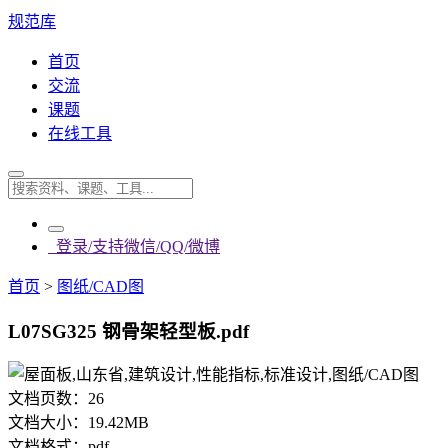
规范库
首页
交流
课题
在线工具
登录/支持微信/QQ/微博
首页
>
图纸/CAD图
L07SG325 钢骨架轻型板.pdf
文档页数：
26
文档大小：
19.42MB
文档格式：
pdf