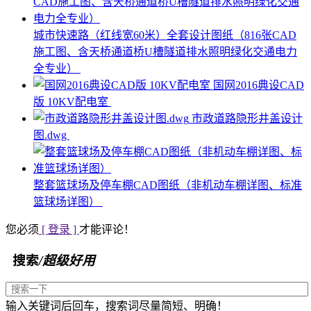
城市快速路（红线宽60米）全套设计图纸（816张CAD
施工图、含天桥通道桥U槽隧道排水照明绿化交通电力
全专业）
国网2016典设CAD
版 10KV配电室
市政道路隐形井盖设计
图.dwg
整套篮球场及停车棚CAD图纸（非机动车棚详图、标准
篮球场详图）
您必须
[ 登录 ]
才能评论！
搜索
/超级好用
输入关键词后回车，搜索词尽量简短、明确！