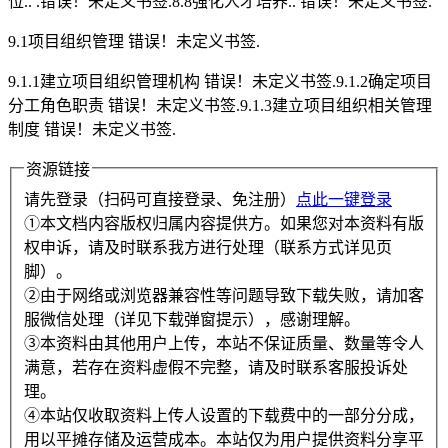
位.. .错误！未定义书签.8.8强化人才培养.. 错误！未定义书签.
9.1项目组织管理 错误！未定义书签.
9.1.1建立项目组织管理机构 错误！未定义书签.9.1.2确定项目
分工角色职责 错误！未定义书签.9.1.3建立项目组织相关管理
制度 错误！未定义书签.
资源链接
请先登录（扫码可直接登录、免注册）
点此一键登录
①本文档内容版权归属内容提供方。如果您对本资料有版
权申诉，请及时联系我方进行处理（联系方式详见页
脚）。
②由于网络或浏览器兼容性等问题导致下载失败，请加客
服微信处理（详见下载弹窗提示），感谢理解。
③本资料由其他用户上传，本站不保证质量、数量等令人
满意，若存在资料虚假不完整，请及时联系客服投诉处
理。
④本站仅收取资料上传人设置的下载费中的一部分分成，
用以平摊存储及运营成本。本站仅为用户提供资料分享平