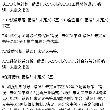
式..7.3实施计划.. 错误！未定义书签.7.3.1工程总体设计. 错
误！未定义书签.
7.3.2试点示范. 错误！未定义书签.7.3.3全面推广 错误！未定义
书签.
7.6.1试点示范阶段经费估算 错误！未定义书签.错误！未定义
书签.7.6.2全面推广阶段经费估算.
7.7效益分析.. 错误！未定义书签.
7.7.1经济效益分析. .错误！未定义书签.7.7.2社会效益分析 错
误！未定义书签.
8保障措施 .错误！未定义书签.
8.1加强组织领导. .错误！未定义书签.8.2建立配套政策.. .错
误！未定义书签.8.3创新产业模式. 错误！未定义书签.8.4构建
运行机制.. .错误！未定义书签.8.5健全创新平台.. 错误！未定
义书签.8.6创新体制机制. .错误！未定义书签.8.7资金保障到