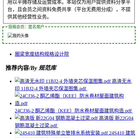
用以平摊存储及运营成本。本站仅为用户提供资料分享平
台，且会员之间资料免费共享（平台无费用分成），不提
供其他经营性业务。
投稿会员：匿名用户
圈梁
宽度
结构
规格
设计院
推荐内容
/By 规范库
高清无水
印 11BJ2-4 外墙夹芯保温图集.pdf
24CJ36-2 酮乙烯酯（KEE）防水卷材屋面建筑构造.pdf
高清版 新22G04
钢筋混凝土过梁.pdf
24S410 建筑