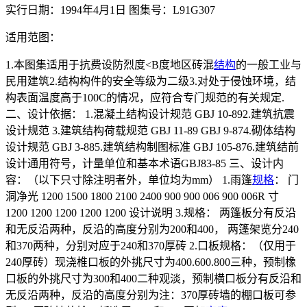
实行日期：1994年4月1日 图集号：L91G307
适用范图：
1.本图集适用于抗费设防烈度<B度地区砖混
结构
的一般工业与
民用建筑2.结构构件的安全等级为二级3.对处于侵蚀环境，结
构表面温度高于100C的情况，应符合专门规范的有关规定.
二、设计依据： 1.混凝土结构设计规范 GBJ 10-892.建筑抗震
设计规范 3.建筑结构荷载规范 GBJ 11-89 GBJ 9-874.砌体结构
设计规范 GBJ 3-885.建筑结构制图标准 GBJ 105-876.建筑结前
设计通用符号，计量单位和基本术语GBJ83-85 三、设计内
容：（以下只寸除注明者外，单位均为mm） 1.雨篷
规格
： 门
洞净光 1200 1500 1800 2100 2400 900 900 006 900 006R 寸
1200 1200 1200 1200 1200 设计说明 3.规格： 两篷板分有反沿
和无反沿两种，反沿的高度分别为200和400， 两篷架览分240
和370两种，分别对应于240和370厚砖 2.口板规格：（仅用于
240厚砖）现浇椎口板的外挑尺寸为400.600.800三种，预制橡
口板的外挑尺寸为300和400二种观淡，预制横口板分有反沿和
无反沿两种，反沿的高度分别为注：370厚砖墙的棚口板可参