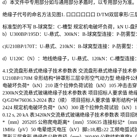
d）本文件中专用部分如与通用部分矛盾时，以专用部分为准。
绝缘子代号的命名方法见图1. 口口口口口口 D/TM双层拿形/
标准型的不写 B-球窝型：C-槽型 规定机电破坏负荷，kN U-盘形
b）U300BP/195D：U-悬式、300kN：B-球窝型连接：P-防雾型
c)U210BP/170T：U-悬式、210kN：B-球窝型连接：P-防雾型
d）U120C（N）：地线绝缘子，U-悬式、120kN：C-槽型连接
4.1交流盘形悬式绝缘子技术参数表 交流盘形悬式绝缘子技术参数表见表
U210BP/170M 伞形结构*钟罩形三层伞形空气动力型 绝缘件公称直径
电破坏负荷*（kN）210 逐个拉伸负荷试验（kN）105 冲击击穿电压
2300kN交流悬式玻璃绝缘子技术参数表 项目招标人要求值 绝缘子代号U3
Q/GDW76036.3-2024 表2（续） 项目招标人要求值 拿形结
2424 规定机电破环负荷*（kN）300 逐个拉伸负荷试验（kN）1
0.12 s, 20 kA 表3420kN交流悬式玻璃绝缘子技术参数表 项
*（mm）205205 公称爬电距离*（mm）550635 连接标记*
1MHz（pV）50 电晕熄灭电压（kV）脚≥18,相≥22 工频电弧试验0
罩形三层拿形 绝缘件公称直径（mm）360400 公称结构高度*（mm