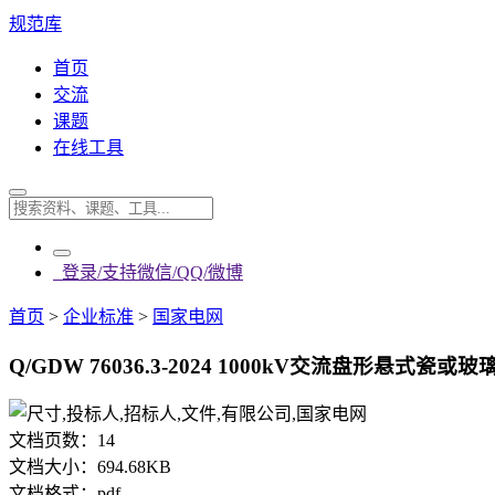
规范库
首页
交流
课题
在线工具
登录/支持微信/QQ/微博
首页
>
企业标准
>
国家电网
Q/GDW 76036.3-2024 1000kV交流盘形悬
文档页数：
14
文档大小：
694.68KB
文档格式：
pdf