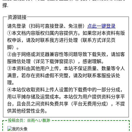
撑.
资源链接
请先登录（扫码可直接登录、免注册）
点此一键登录
①本文档内容版权归属内容提供方。如果您对本资料有版
权申诉，请及时联系我方进行处理（联系方式详见页
脚）。
②由于网络或浏览器兼容性等问题导致下载失败，请加客
服微信处理（详见下载弹窗提示），感谢理解。
③本资料由其他用户上传，本站不保证质量、数量等令人
满意，若存在资料虚假不完整，请及时联系客服投诉处
理。
④本站仅收取资料上传人设置的下载费中的一部分分成，
用以平摊存储及运营成本。本站仅为用户提供资料分享平
台，且会员之间资料免费共享（平台无费用分成），不提
供其他经营性业务。
投稿会员：丝雨へい飘渺