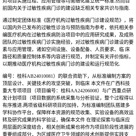
对项目实施过程、应用管理等均需细化建立统一标准.然而目
前国内关于过敏性疾病门诊的建设缺乏相关专家共识与指南.
通过制定团体标准《医疗机构过敏性疾病门诊建设规范》，将
以国内外已发布的过敏性诊治与预防指南为参考，依托相关参
编医疗机构在过敏性疾病防治项目中的应用研究成果，及成熟
团队的过敏性疾病门诊实施经验，对过敏性疾病门诊建设的要
素与应用管理，诸如空间设施、设备配备、人员要求、临 床
路径和质量控制体系等内容进行规范，并制定有关评价指标，
以期推动医疗机构过敏性疾病门诊的建设和运行规范化.
编号：桂科AB24010081）的联合资助下，从标准编制方案的
顶层设计、关键技术的攻坚突破，到临床 本文件在广西科技
重大专项项目（项目编号：桂科AA24206008）与广西重点研
发计划项目（项目数据的系统采集与分析验证，整个过程得以
有序推进.两项省级科研项目的加持，为标准编制团队搭建多
学科协作平台，保障样本资源的规范收集、实验设备的高效运
转及研究成果的科学验证，确保本文件 在理论探索与临床应
用层面的深度结合，相关创新成果也将作为项目阶段性进展的
重要组成部分，为区域医疗卫生领域的技术创新提供实践支