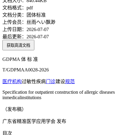
文档大小：
840.44KB
文档格式：
pdf
文档分类：
团体标准
上传会员：
丝雨へい飘渺
上传日期：
2026-07-07
最后更新：
2026-07-07
获取高清文档
GDPMA 体 标 准
T/GDPMAA0028-2026
医疗机构
过敏性疾病
门诊
建设
规范
Specification for outpatient construction of allergic diseases
inmedicalinstitutions
（发布稿）
广东省精准医学应用学会 发布
目次