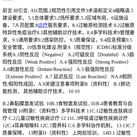
前言 III引言. AI1范围.2规范性引用文件3术语和定义4缩略语.5
建设要求， 5.1总体要求5.2场所要求.5.3区域布局，6设施设
备，7人员配置.8
诊疗
服务要求，8.1过敏原检测技术 8.2过敏原
特异性免疫治疗8.3其他辅助诊疗技术，8.4多学科技术9管理要
求，9.1通用要求9.2感染防控， 9.3质量保证，9.4应急预案9.5
安全管理，10信息化建设.附录A（规范性） ICDRG标准分级
系统A.1阴性反应（Negative） A.2可疑反应（Doubtful）A.3弱
阳性反应（Weak Positive）A.4 强阳性反应（Strong Positive）
A.6刺激性反应（Irritant Reaction） A.5 极强阳性反应
（Extreme Positive）A.7 延迟反应（Late Reaction） NA.8假阴
性/假阳性成因，A.9关键注意事项附录B（资料性） B.1肺功
能检测， 其他辅助诊疗技术， 10 10
B.2鼻黏膜激发试验. 10B.3食物激发试验.. 01B.4患者教育与自
我管理 10附录C（资料性）多学科技术 11C.1过敏性皮肤病诊
疗 C.2儿童过敏性疾病诊疗 12 11C.3呼吸道过敏性疾病诊疗
12C.4耳鼻咽喉科 12C.5营养科 C.6 多学科协作机制， 13 13C.7
质量保障， 13附录D（资料性） 上岗前培训， 14D.1 过敏性