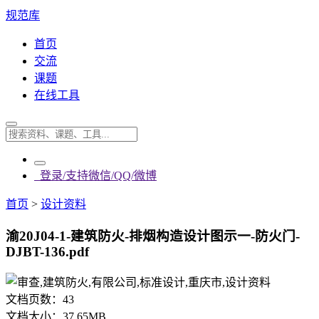
规范库
首页
交流
课题
在线工具
登录/支持微信/QQ/微博
首页
>
设计资料
渝20J04-1-建筑防火-排烟构造设计图示一-防火门-
DJBT-136.pdf
文档页数：
43
文档大小：
37.65MB