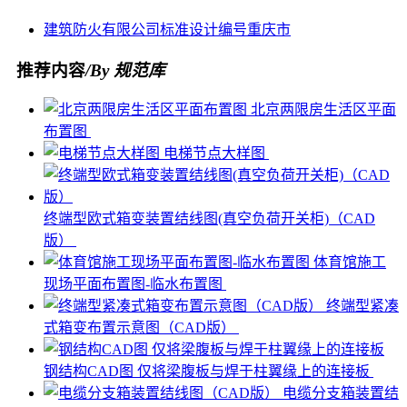
建筑防火
有限公司
标准设计
编号
重庆市
推荐内容
/By 规范库
北京两限房生活区平面
布置图
电梯节点大样图
终端型欧式箱变装置结线图(真空负荷开关柜)（CAD
版）
体育馆施工
现场平面布置图-临水布置图
终端型紧凑
式箱变布置示意图（CAD版）
钢结构CAD图 仅将梁腹板与焊于柱翼缘上的连接板
电缆分支箱装置结