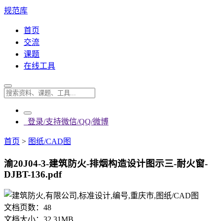
规范库
首页
交流
课题
在线工具
登录/支持微信/QQ/微博
首页
>
图纸/CAD图
渝20J04-3-建筑防火-排烟构造设计图示三-耐火窗-
DJBT-136.pdf
文档页数：
48
文档大小：
32.31MB