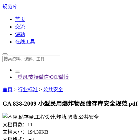
规范库
首页
交流
课题
在线工具
登录/支持微信/QQ/微博
首页
>
行业标准
>
公共安全
GA 838-2009 小型民用爆炸物品储存库安全规范.pdf
文档页数：
11
文档大小：
194.39KB
文档格式：
pdf