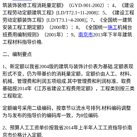
筑装饰装修工程消耗量定额》（GYD-901-2002）：4、《建设
工程劳动定额建筑工程》[LD/T72.1~11-2008]：5、《建设工程
劳动定额装饰工程》[LD/T73.1~4-2008]；7、《全国统一建筑
安装工程工期定额》（2000年）：8、《全国统一
施工
机械台
班费用编制规则》（2001年）：9、
南京市
2013年下半年建筑
工程材料指导价格.
二、编制要点
1、新定额以我省2004版的建筑与装饰计价表为基础.定额表现
形式不变，仍为带基价的消耗量定额，定额价由人工、材料、
机械、管理费和利润五项组成.其中管理费和利润标准、取费
基础按2014年《江苏省建设工程费用定额》，工程类别按三类
工程取定.
定额编号采用二级编码，按章节以流水号排列.材料编码调整
为与发布的指导价的编码库一致，为8位编码.
2、预算人工工资单价按我省2014年上半年人工工资指导价南
京市价格计入定额.