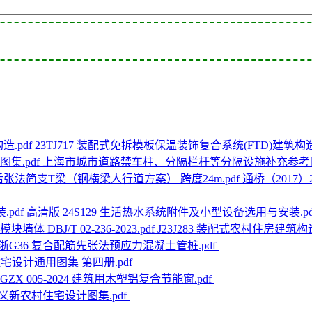
23TJ717 装配式免拆模板保温装饰复合系统(FTD)建筑构造.
上海市城市道路禁车柱、分隔栏杆等分隔设施补充参考图集
通桥（2017
高清版 24S129 生活热水系统附件及小型设备选用与安装.pd
J23J283 装配式农村住房建筑构造 
18浙G36 复合配筋先张法预应力混凝土管桩.pdf
宅设计通用图集 第四册.pdf
JJGZX 005-2024 建筑用木塑铝复合节能窗.pdf
义新农村住宅设计图集.pdf