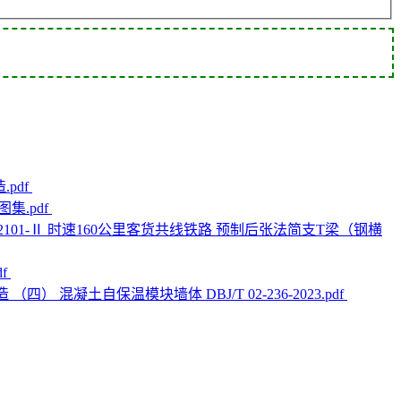
pdf
.pdf
）2101-Ⅱ 时速160公里客货共线铁路 预制后张法简支T梁（钢横
f
（四） 混凝土自保温模块墙体 DBJ/T 02-236-2023.pdf