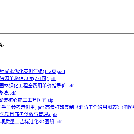
语。
成本优化案例汇编(112页).pdf
源价格信息库(271页).pdf
企园林绿化工程全费用单价指导价.pdf
法.pdf
安装核心施工工艺图解.zip
高清打印复制《消防工作通用图表》(消防综
包项目商务创效与管理.pptx
5项质量工艺标准化3D图册.pdf