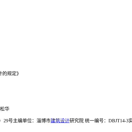
计的规定》
人松华
）29号主编单位：淄博市
建筑设计
研究院 统一编号：DBJT14-3实