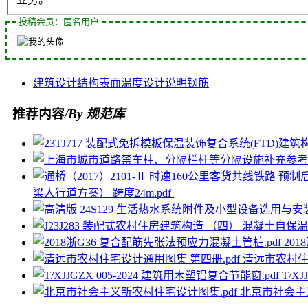
投稿会员：匿名用户
建筑设计
结构
表面温度
设计说明
钢筋
推荐内容
/By 规范库
梁人行道方案） 跨度24m.pdf
20
清远市农村住
T/X
北京市社会主