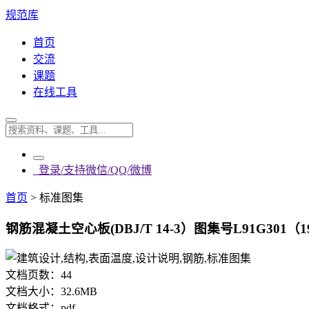
规范库
首页
交流
课题
在线工具
登录/支持微信/QQ/微博
首页
>
标准图集
钢筋混凝土空心板(DBJ/T 14-3）图集号L91G301（19
文档页数：
44
文档大小：
32.6MB
文档格式：
pdf