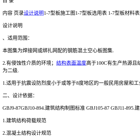
目 录
内容 页录
设计说明
1-7型板施工图1-7型板选用表 1-7型板材
设计说明
、适用范围：
本图集为焊接网或绑扎网配的钢筋混土空心板图集.
2.有侵蚀性介质的环境；
结构
表面温度
高于100C有生产热源
为二级.
1.适用于抗震设防烈度小于或等于8度地区的一般民用房屋和工
二、设计依据：
GBJ9-87GBJ10-894.建筑结构制图标准 GBJ105-87 GBJ1
1.建筑结构荷载规范
2.混凝土结构设计规范