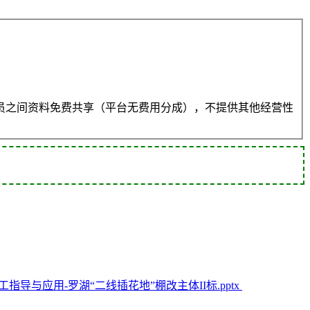
员之间资料免费共享（平台无费用分成），不提供其他经营性
指导与应用-罗湖“二线插花地”棚改主体II标.pptx