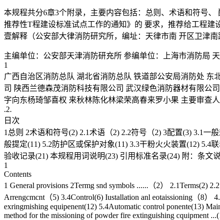
本规程共分6章3个附录，主要内容包括：总则、术语和符号、 
推荐性T程建设标准试点工作的通知》的 要求，推荐给工程建
壹解释（公安部大律消防研究所，编址：天律市南 开区卫津南路
主编单位：公安部天津消防研充所 参编单位：上海市消防局 天
1
广西自治区消防总队 湖北省消防总队 铁道部公安局消防处 东
司 陕西兰德森茂消防科技有限公司 武汉绿色消防器材有限公司
字向东杨琦邹喜权 来秋林陈化林梁荣高春来罗小果 主要审查
.2.
日次
1总则 2术语和符号(2) 2.1术语（2) 2.2符号（2) 3配置(3) 3.1
般提定(11) 5.2防护区或保护对象(11) 3.3干粉火火装置(12)
验收记录(21) 本规程用词说明(23) 引用标准名录(24) 附：条文说明
1
Contents
1 General provisions 2Termg snd symbols ......（2） 2.1Terms(2) 2.
Arrengcmcnt（5) 3.4Control(6) Iustallation anl eotaissioning（8） 4.1I
exringmishing equipenent(12) 5.4Automatic control ponente(13) Main
method for the missioning of powder fire extinguishing cquipment ...