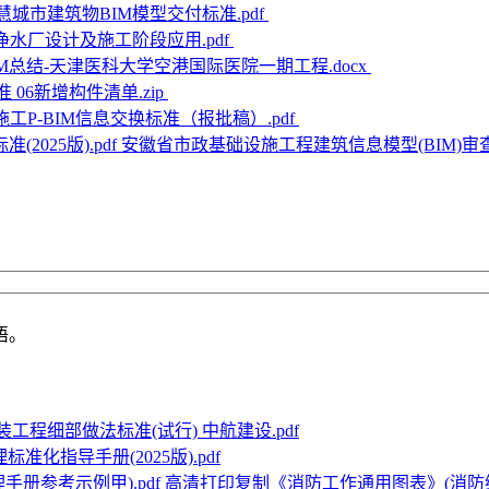
城市建筑物BIM模型交付标准.pdf
净水厂设计及施工阶段应用.pdf
IM总结-天津医科大学空港国际医院一期工程.docx
 06新增构件清单.zip
工P-BIM信息交换标准（报批稿）.pdf
安徽省市政基础设施工程建筑信息模型(BIM)审查技术
语。
工程细部做法标准(试行) 中航建设.pdf
准化指导手册(2025版).pdf
高清打印复制《消防工作通用图表》(消防综