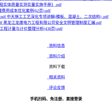
程实体质量实测实量实施手册》.pdf
用成本优化案例(62页).pdf
中天施工工艺深化专项讲解(模板、混凝土、二次结构) .pdf
黑龙江龙唐电力工程有限公司安全文明管理制度汇编.pdf
程计量与计价整理分析(438页).pdf
资料信息
资料介绍
资料下载
相关资料
评论反馈
手机扫码、免注册、直接登录