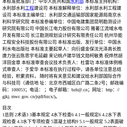
本标准批准部门：中华人民共和国
水利部
本标准主持机构：
水利部水利
工程
建设司 本标准解释单位：水利部水利工程建
设司 本标准主编单位：水利部交通运输部国家能源局南京水
利科学研究院 本标准参编单位：中国电建集团昆明勘测设计
研究院有限公司 中国长江电力股份有限公司 雅著江流域水电
开发有限公司 长江勘测规划设计研究有限责任公司 杭州华能
工程安全科技股份有限公司 本标准出版、发行单位：中国水
利水电出版社 本标准主要起草人：向衍盛金保沈光泽高长胜
唐力张云陈思宇毛延翩 来记桃卢建华钱文勋柯敏勇 祝烨然胡
洋田金章 本标准审查会议技术负责人：杜雷功 本标准体例格
式审查人：于爱华 本标准在执行过程中，请各单位注意总结
经验，积累资料， 随时将有关意见和建议给水利部国际合作
与科技司（通信地 址：北京市西城区白广路二条2号；邮政编
码：100053；电话： ；电子邮箱：bzh@.cn；网址：http：//
gjkj. mwr. gov. cn/jsjdl/bzcx/)。
目次
1总则 2术语3 3基本规定 4水下检查6 4.1一般规定6 4.2水下表
观检查 4.3水下专项检查 5混凝土结构9 5.1一般规定 5.2表面破