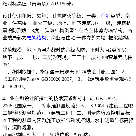
绝对标高值（黄海系）403.150米。
设计使用年限：50年； 建筑防火等级：一类，
住宅
类型：商
业、住宅楼： 耐火等级：地上、地下建筑均为一级； 建筑抗
震设防烈度：8度； 建筑结构类型：住宅主体剪力墙结构，商
业楼局部为
框架结构
，商业与住宅 一体为剪力墙+框架结构。
建筑规模：地下两层为战时的六级人防，平时为丙2类库房，
地下一层、一 层、二层为商场，三三十一层为308套单元式住
宅：
二、编制依据 1、华宇盈丰景观天下17#楼设计施工图： 2、
《工程测量规范》GB50026-2007； 3、《建筑变形测量规程》
JGJ8-2007。
4、业主和设计所指定的技术要求和标准 5、GB12897-
2006《国家一、二等水准测量规范》 6、JSB304《建设工程峻
工规验收测量规范）（建筑工程） 二、测量内容及控制目标
本工程的测量内容为施工放样与轴线控制，水准测量与标高控
制，沉降观测，
测量控制目标为： 1、轴线位移：5mm内。