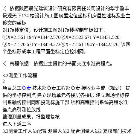
2）依据陕西晨光建筑设计研究有限责任公司设计的华宇盈丰
景观天下17# 楼设计施工图房屋定位坐标和房屋控唑标及业主
移交的坐标
对17#楼定位；设计施工图对17#楼控制坚标如下：
①X=21561.194Y=13442.576②X=21523.671 Y=13431.520;
③X=21570.671Y=13459.273④X=21561.194Y=13442.576; 该四
个坐标形成本工程平面坐标定位控制网。
3）高程依据：依据业主提供的书面交底水准高程点。
3.2测量工作流程
2
项目总工
负责
技术部负责工程部负责 接收业主或（规划） 提
供的坐标控制点 建立现场单元各楼层各楼层 建立现场坐标控
制系轴线控制网和投测标施工部 统和高程控制系统高程水准
基点高引测位放线
整理测量成果，报监理复核
进入下道工序
3.3测量工作人员配置 测量人员2 配合测量人员2 复核部门技术