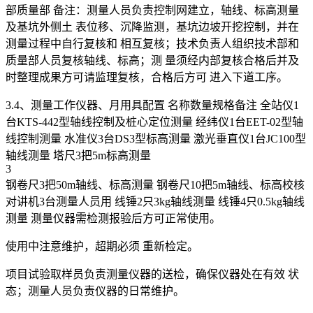
部质量部 备注：测量人员负责控制网建立，轴线、标高测量
及基坑外侧土 表位移、沉降监测，基坑边坡开挖控制，并在
测量过程中自行复核和 相互复核；技术负责人组织技术部和
质量部人员复核轴线、标高；测 量须经内部复核合格后并及
时整理成果方可请监理复核，合格后方可 进入下道工序。
3.4、测量工作仪器、月用具配置 名称数量规格备注 全站仪1
台KTS-442型轴线控制及桩心定位测量 经纬仪1台EET-02型轴
线控制测量 水准仪3台DS3型标高测量 激光垂直仪1台JC100型
轴线测量 塔尺3把5m标高测量
3
钢卷尺3把50m轴线、标高测量 钢卷尺10把5m轴线、标高校核
对讲机3台测量人员用 线锤2只3kg轴线测量 线锤4只0.5kg轴线
测量 测量仪器需检测报验后方可正常使用。
使用中注意维护，超期必须 重新检定。
项目试验取样员负责测量仪器的送检，确保仪器处在有效 状
态；测量人员负责仪器的日常维护。