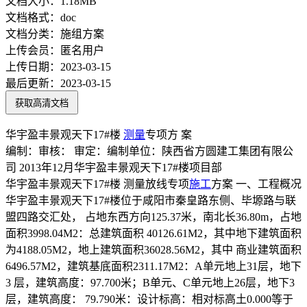
文档大小：
1.18MB
文档格式：
doc
文档分类：
施组方案
上传会员：
匿名用户
上传日期：
2023-03-15
最后更新：
2023-03-15
获取高清文档
华宇盈丰景观天下17#楼
测量
专项方 案
编制：审核： 审定：编制单位：陕西省方圆建工集团有限公
司 2013年12月华宇盈丰景观天下17#楼项目部
华宇盈丰景观天下17#楼 测量放线专项
施工
方案 一、工程概况
华宇盈丰景观天下17#楼位于咸阳市秦皇路东侧、毕塬路与联
盟四路交汇处， 占地东西方向125.37米，南北长36.80m，占地
面积3998.04M2：总建筑面积 40126.61M2，其中地下建筑面积
为4188.05M2，地上建筑面积36028.56M2，其中 商业建筑面积
6496.57M2，建筑基底面积2311.17M2：A单元地上31层，地下
3 层，建筑高度：97.700米；B单元、C单元地上26层，地下3
层，建筑高度： 79.790米：设计标高：相对标高土0.000等于