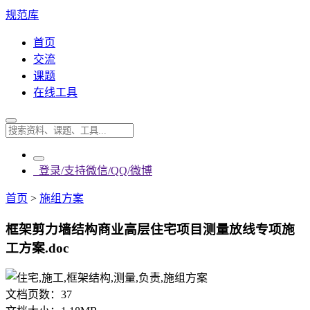
规范库
首页
交流
课题
在线工具
登录/支持微信/QQ/微博
首页
>
施组方案
框架剪力墙结构商业高层住宅项目测量放线专项施
工方案.doc
文档页数：
37