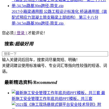
2017小箱梁通用图 公路工程设计标准化 桥涵通用图（装
配式预应力混凝土简支箱梁上部结构） 第三十八分
册-34.5m路基30m跨径-简支.zip
您必须
[ 登录 ]
才能评论！
搜索
/超级好用
输入关键词后回车，搜索词尽量简短、明确！
关键词建议使用标准编号、专业词汇等指向性较强的短语、词
语。
最新精选资料
/Recommend
最
新施工安全管理工作年底总结PPT模板，共三套