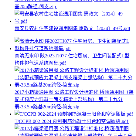
基20m跨径-简支.zip
惠安县农村住宅建设通用图集 惠政文〔2024〕49号.pdf
高清无水印 陕2023TJ077 住宅厨房、卫生间装配式L型
构件排气道系统图集.pdf
2017小箱梁通用图 公路工程设计标准化 桥涵通用图（装
配式预应力混凝土简支箱梁上部结构） 第二十九分
册-33.5m路基20m跨径-简支.zip
T/CCPB 002-2024 预制钢筋混凝土阳台和空调搁板.pdf