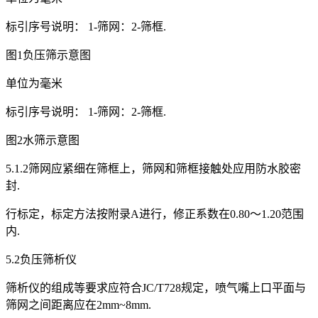
标引序号说明： 1-筛网：2-筛框.
图1负压筛示意图
单位为毫米
标引序号说明： 1-筛网：2-筛框.
图2水筛示意图
5.1.2筛网应紧细在筛框上，筛网和筛框接触处应用防水胶密
封.
行标定，标定方法按附录A进行，修正系数在0.80～1.20范围
内.
5.2负压筛析仪
筛析仪的组成等要求应符合JC/T728规定，喷气嘴上口平面与
筛网之间距离应在2mm~8mm.