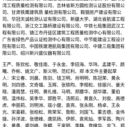
湾工程质量检测有限公司、吉林省新方圆检测认证股份有限公
司、甘肃铁鹰建筑质 量检测有限公司、鞍钢房产建设有限公
司、华冠天诚检测认证有限公司、新疆大学、湖北省航道工程
有限公司、浙江交工路桥建设有限公司、中铁七局集团武汉工
程有限公司、镇江市丹徒区建筑工程质量检测中心有限公司、
广东省绿色产品认证检测中心有限公司、中节能建设工程设计
院有限公司、中国铁建港航局集团有限公司、中建三局集团有
限公司、绍兴新兴盛仪器有限公司.
王严、陈钦松、敬佳南、于永金、李招海、华玮、孟建平、颜
曦、乔彬、姚文广、斯义明、范红利、郑 本文件主要起草
人：宋立春、刘晨、陈剑、钱卫明、肖明明、陈冠荣、黄永
明、刘四德、文奇福、玉辉、张轶昀、李相松、徐振兴、姜天
晓、潘周慧、任明、黄礼维、马明、郑腰华、胡华建、董伯
明、温伟标、吴季华、郭胜平、汤照云、黄直久、刘俊、高德
虎、申丽莉、刘明洲、寇小健、袁亮、张永刚、杨卓、王永
光、宋喜颖、张柏松、熊荣军、詹盼、刘国飞、董吉德、金伟
操、孙洋波、张德峰、唐凯扬、伊郎、袁宪灿、李军昌、陶兴
夫、黄勇、裘剑峰、张麟、王家明、李静、章棣华、余飞、郑