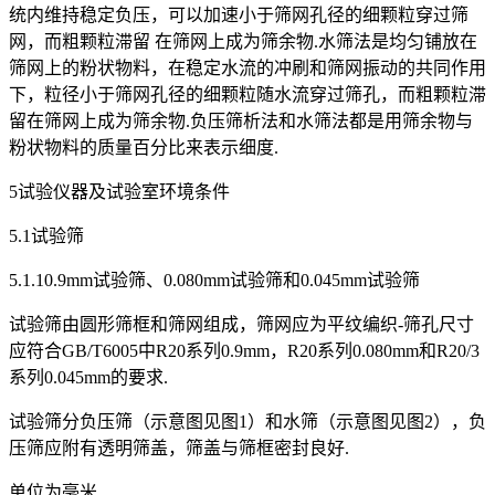
统内维持稳定负压，可以加速小于筛网孔径的细颗粒穿过筛
网，而粗颗粒滞留 在筛网上成为筛余物.水筛法是均匀铺放在
筛网上的粉状物料，在稳定水流的冲刷和筛网振动的共同作用
下，粒径小于筛网孔径的细颗粒随水流穿过筛孔，而粗颗粒滞
留在筛网上成为筛余物.负压筛析法和水筛法都是用筛余物与
粉状物料的质量百分比来表示细度.
5试验仪器及试验室环境条件
5.1试验筛
5.1.10.9mm试验筛、0.080mm试验筛和0.045mm试验筛
试验筛由圆形筛框和筛网组成，筛网应为平纹编织-筛孔尺寸
应符合GB/T6005中R20系列0.9mm，R20系列0.080mm和R20/3
系列0.045mm的要求.
试验筛分负压筛（示意图见图1）和水筛（示意图见图2），负
压筛应附有透明筛盖，筛盖与筛框密封良好.
单位为毫米