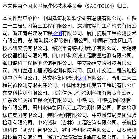
本文件由全国水泥标准化技术委员会（SAC/TC184）归口.
本文件起草单位：中国建筑材料科学研究总院有限公司、中铁
二十二局集团第三工程有限公司、深圳市精恒工程检验有限公
司、浙江南兴建设工程
检测
有限公司、厦门捷航工程检测技术
有限公司、安 徽海螺水泥股份有限公司、中国石油集团工程
技术研究院有限公司、绍兴市肯特机械电子有限公司、无锡建
仪仪器机械有限公司、四川中科众诚工程质量检测有限公司、
海口诚科工程检测咨询有限公司、中交路建交通科技有限公
司、四川金通工程试验检测有限公司、昆山市交通工程试验检
测中心有限公司、苏交科集团检测
认证
有限公司、合肥工大工
程试验检测有限责任公司、中国水利水电第五工程局有限公广
东交科检测有限公司、北京信远博恒检测科技有限责任公司、
广东逸华交通工程检测有限公司、中铁 司、申铁方圆检测科
技有限公司、惠州水务集团东江工程检测有限公司、同纳检测
认证集团有限公司、建科检测有限公司、中铁隧道局集团试验
检测有限公司、中公诚科（吉林）工程咨询有限公司、长航检
测科技（武汉）有限公司、铁正检测科技有限公司、舜泰检测
科技集团有限公司、浙江旭瑞绿建建设集团有限公司、上海港