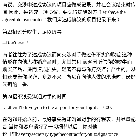
商议，交涉中达成协议的项目应做成记录，并在会议结束时传
阅.因此，每达成一项协议，要记得提醒对方"Let‘shave the
agreed itemsrecorded.”我们声达成协议的项目记录下来.）
第23招过分吹牛，足以败事
--Don'tboast!
商者往往为了达成协议而向交涉对手做过份不实的吹嘘.这种
情形在向他人推销产品时，尤其常见.顾客因听信你的吹牛而
购买产品，进而造成损失，轻者不再与你打交道；严重的，恐
怕还要告你欺诈，多划不来！所以在向他人做的承诺时，最好
先斟酌一番.
第24招不浪费沟通对手的时间
-....then I'l drive you to the airport for your flight at 7:00.
在沟通开始以前，最好事先得知沟通对手的行程表，并尽量配
合.当你和客户谈好了一切细节以后，你对他
说"1'IIhavemysecretary typethecontractforyou tosignatonce