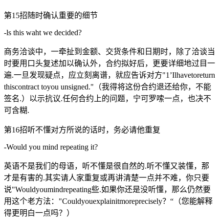
第15招随时确认重要的细节
-ls this waht we decided?
商务洽谈中，一牵扯到金额、交货条件和日期时，除了洽谈当
时要用口头复述加以确认外，合约拟好后，更要详细地过目一
遍.一旦发现疑点，应立刻离谱，就应告诉对方"1’Ilhavetoreturn
thiscontract toyou unsigned."（我得将这份合约退还给你，不能
签名.）以示抗议.任何合约上的问题，宁可罗嗦一点，也决不
可含糊.
第16招听不懂对方所说的话时，务必请他重复
-Would you mind repeating it?
英语不是我们的母语，听不懂是很自然的.听不懂又装懂，那
才是有害的.其实请人家重复或再讲清楚一点并不难，你只要
说"Wouldyoumindrepeating些.如果你还是没听懂，那么仍然要
用这个老方法："Couldyouexplainitmoreprecisely？“（您能解释
得更明白一点吗？）