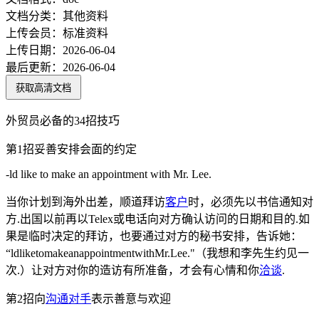
文档分类：
其他资料
上传会员：
标准资料
上传日期：
2026-06-04
最后更新：
2026-06-04
获取高清文档
外贸员必备的34招技巧
第1招妥善安排会面的约定
-ld like to make an appointment with Mr. Lee.
当你计划到海外出差，顺道拜访
客户
时，必须先以书信通知对
方.出国以前再以Telex或电话向对方确认访问的日期和目的.如
果是临时决定的拜访，也要通过对方的秘书安排，告诉她：
“ldliketomakeanappointmentwithMr.Lee."（我想和李先生约见一
次.）让对方对你的造访有所准备，才会有心情和你
洽谈
.
第2招向
沟通
对手
表示善意与欢迎