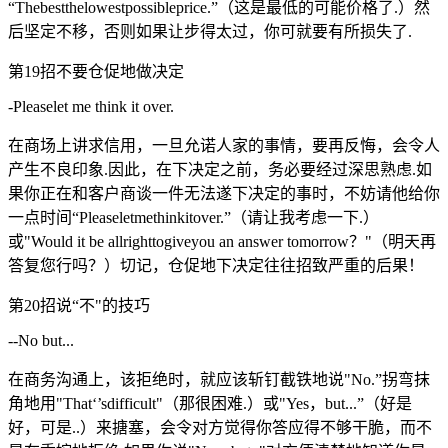
“Thebestthelowestpossibleprice.”（这是最低的可能价格了.）然
后坚定不移，否则如果让步得太过，你可就要有所损失了.
第19招不要仓促地做决定
-Pleaselet me think it over.
在商场上讲求信用，一旦允诺人家的事情，要再反悔，会令人
产生不良印象.因此，在下决定之前，务必要经过深思熟虑.如
果你正在和客户商谈一件无法遂下决定的事时，不妨请他给你
一点时间“Pleaseletmethinkitover.”（请让我考虑一下.）
或"Would it be allrighttogiveyou an answer tomorrow？"（明天再
答复您行吗？）切记，仓促地下决定往往招致严重的后果！
第20招说“不"的技巧
--No but...
在商务沟通上，该拒绝时，就应该斩钉截铁地说"No.”拐弯抹
角地用"That‘’sdifficult"（那很困难.）或"Yes，but...”（好是
好，可是..）来搪塞，会令对方觉得你答应得不够干脆，而不