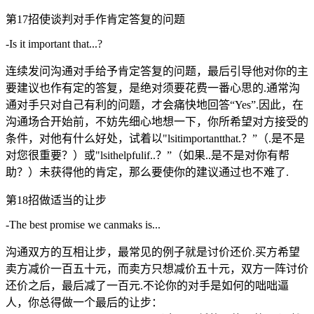
第17招使谈判对手作肯定答复的问题
-Is it important that...?
连续发问沟通对手给予肯定答复的问题，最后引导他对你的主
要建议也作有定的答复，是绝对须要花费一番心思的.通常沟
通对手只对自己有利的问题，才会痛快地回答“Yes”.因此，在
沟通场合开始前，不妨先细心地想一下，你所希望对方接受的
条件，对他有什么好处，试着以"lsitimportantthat.？”（.是不是
对您很重要？）或"lsithelpfulif..？”（如果..是不是对你有帮
助？）未获得他的肯定，那么要使你的建议通过也不难了.
第18招做适当的让步
-The best promise we canmaks is...
沟通双方的互相让步，最常见的例子就是讨价还价.买方希望
卖方减价一百五十元，而卖方只想减价五十元，双方一阵讨价
还价之后，最后减了一百元.不论你的对手是如何的咄咄逼
人，你总得做一个最后的让步：