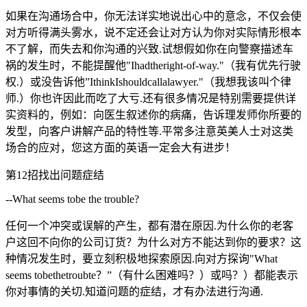
如果在沟通场合中，你无法详实地说出心中的意念，不仅会使
对方听得满头雾水，说不定还会让对方认为你对实际情形根本
不了解，而失去和你沟通的兴致.试想假如你在向警察描述车
祸的发生时，不能提醒他"Ihadtheright-of-way."（我有优先行驶
权.）或没告诉他”IthinkIshouldcallalawyer."（我想我该叫个律
师.）你也许因此而吃了大亏.还有很多情况是特别需要提供详
实资料的，例如：向医生叙述你的病痛，告诉理发师你所要的
发型，向客户讲解产品的特性等.平常多注意英美人士对这类
场合的应对，您这方面的英语一定会大有进步！
第12招找出问题症结
--What seems tobe the trouble?
任何一个冲突或误解的产生，都有潜在原因.为什么你的老客
户这回不向你的公司订货？为什么对方不能达到你的要求？这
种情况发生时，要立刻积极地探索原因.向对方探询"What
seems tobethetroubte？”（有什么困难吗？）或吗？）都能表示
你对事情的关切.知道问题的症结，才有办法进行沟通.