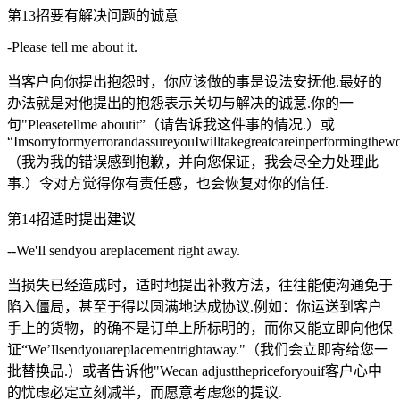
第13招要有解决问题的诚意
-Please tell me about it.
当客户向你提出抱怨时，你应该做的事是设法安抚他.最好的
办法就是对他提出的抱怨表示关切与解决的诚意.你的一
句"Pleasetellme aboutit”（请告诉我这件事的情况.）或
“ImsorryformyerrorandassureyouIwilltakegreatcareinperformingthew
（我为我的错误感到抱歉，并向您保证，我会尽全力处理此
事.）令对方觉得你有责任感，也会恢复对你的信任.
第14招适时提出建议
--We'Il sendyou areplacement right away.
当损失已经造成时，适时地提出补救方法，往往能使沟通免于
陷入僵局，甚至于得以圆满地达成协议.例如：你运送到客户
手上的货物，的确不是订单上所标明的，而你又能立即向他保
证“We’Ilsendyouareplacementrightaway."（我们会立即寄给您一
批替换品.）或者告诉他"Wecan adjustthepriceforyouif客户心中
的忧虑必定立刻减半，而愿意考虑您的提议.