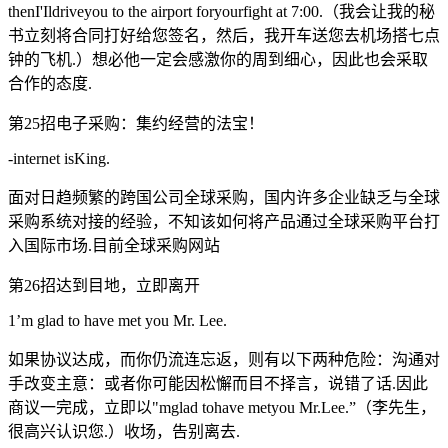
thenI'Ildriveyou to the airport foryourfight at 7:00.（我会让我的秘
书立刻将合同打好给您签名，然后，我开车送您去机场搭七点
钟的飞机.）想必他一定会感激你的周到细心，因此也会采取
合作的态度.
第25招电子采购：集约经营的法宝！
-internet isKing.
面对日趋频繁的跨国公司全球采购，国内许多企业缺乏与全球
采购系统对接的经验，不知该如何将产品通过全球采购平台打
入国际市场.目前全球采购网站
第26招达到目地，立即离开
1’m glad to have met you Mr. Lee.
如果协议达成，而你仍流连忘返，则有以下两种危险：沟通对
手改变主意：或者你可能因松懈而目不择言，说错了话.因此
商议一完成，立即以"mglad tohave metyou Mr.Lee.”（李先生，
很高兴认识您.）收场，告别离去.