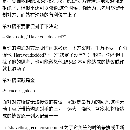
是在委婉地拒绝.如果你说"No，but.."对方便清楚地知道你是
拒绝了，但似乎还可以谈谈.这个时候，你因为已先用"No"牵
制对方，而站在沟通的有利位置上了.
第21招不要催促对手下决定
--Stop asking"Have you decided?“
当你的沟通对方需要时间来考虑一下方案时，千万不要一直催
促他"Hareyoudecided？”（你决定了没有？）那样，你不但干
扰了他的思考，也可能激怒他.结果原本可能达成的协议或许
就此泡汤了.
第22招沉默是金
-Silence is golden.
面对对方所提无法接受的提议，沉默是最有力的回答.这种无
动于衷所带给沟通对手的压力，远大于浇他一盆冷水.将所达
成的协议逐一列入记录一一
Let'shavetheagreeditemsrecorded.为了避免签约时的争执或重新