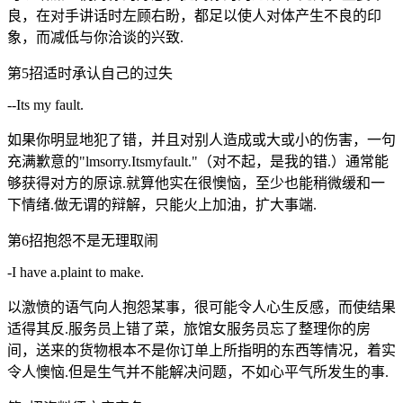
良，在对手讲话时左顾右盼，都足以使人对体产生不良的印
象，而减低与你洽谈的兴致.
第5招适时承认自己的过失
--Its my fault.
如果你明显地犯了错，并且对别人造成或大或小的伤害，一句
充满歉意的"lmsorry.Itsmyfault."（对不起，是我的错.）通常能
够获得对方的原谅.就算他实在很懊恼，至少也能稍微缓和一
下情绪.做无谓的辩解，只能火上加油，扩大事端.
第6招抱怨不是无理取闹
-I have a.plaint to make.
以激愤的语气向人抱怨某事，很可能令人心生反感，而使结果
适得其反.服务员上错了菜，旅馆女服务员忘了整理你的房
间，送来的货物根本不是你订单上所指明的东西等情况，着实
令人懊恼.但是生气并不能解决问题，不如心平气所发生的事.