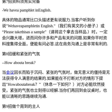
第7招资料须充实完备
-We havea pamphlet inEnglish.
具体的物品通常比口头描述更有说服力.当客户听到你
说"Wehaveapamphletin English."（我们有英文的小册子.）或
“Please takethisas a sample"（请将这个拿去当样品.）时，一定
会兴趣大增，进而问你许多和产品有关的问题.如果你平时资
料搜集得全面，便能有问必答.这在商务沟通上是非常有利的.
第8招缓和紧张的气氛
--How abouta break?
当
会议
因长而陷于沉闷、紧张的气氛时，做无意义的僵持是无
法获得令人满意的结果的.如果能在不打断对方的情形下提
出"Howaboutabreak？”（休息一下如何？）对方必能欣然接
受，紧张的气氛也立刻得以经解.当你们再回到会议桌时，也
能以清晰的思路继续沟通.
第9招做个周到的主人