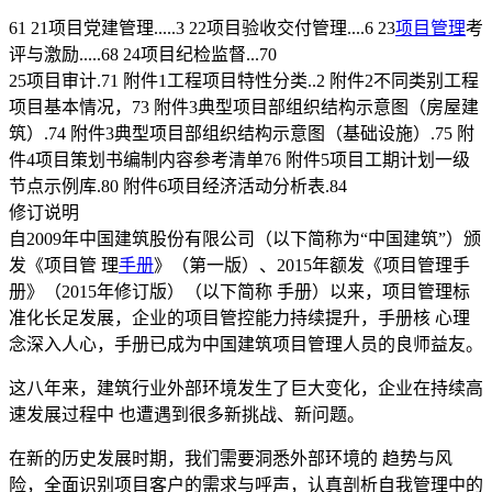
61 21项目党建管理.....3 22项目验收交付管理....6 23
项目管理
考
评与激励.....68 24项目纪检监督...70
25项目审计.71 附件1工程项目特性分类..2 附件2不同类别工程
项目基本情况，73 附件3典型项目部组织结构示意图（房屋建
筑）.74 附件3典型项目部组织结构示意图（基础设施）.75 附
件4项目策划书编制内容参考清单76 附件5项目工期计划一级
节点示例库.80 附件6项目经济活动分析表.84
修订说明
自2009年中国建筑股份有限公司（以下简称为“中国建筑”）颁
发《项目管 理
手册
》（第一版）、2015年额发《项目管理手
册》（2015年修订版）（以下简称 手册）以来，项目管理标
准化长足发展，企业的项目管控能力持续提升，手册核 心理
念深入人心，手册已成为中国建筑项目管理人员的良师益友。
这八年来，建筑行业外部环境发生了巨大变化，企业在持续高
速发展过程中 也遭遇到很多新挑战、新问题。
在新的历史发展时期，我们需要洞悉外部环境的 趋势与风
险，全面识别项目客户的需求与呼声，认真剖析自我管理中的