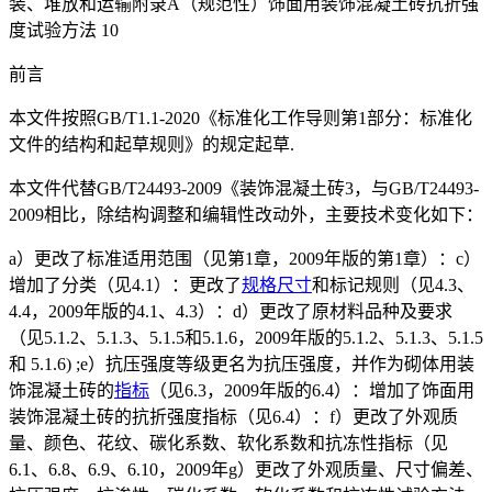
装、堆放和运输附录A（规范性）饰面用装饰混凝土砖抗折强
度试验方法 10
前言
本文件按照GB/T1.1-2020《标准化工作导则第1部分：标准化
文件的结构和起草规则》的规定起草.
本文件代替GB/T24493-2009《装饰混凝土砖3，与GB/T24493-
2009相比，除结构调整和编辑性改动外，主要技术变化如下：
a）更改了标准适用范围（见第1章，2009年版的第1章）：c）
增加了分类（见4.1）：更改了
规格
尺寸
和标记规则（见4.3、
4.4，2009年版的4.1、4.3）：d）更改了原材料品种及要求
（见5.1.2、5.1.3、5.1.5和5.1.6，2009年版的5.1.2、5.1.3、5.1.5
和 5.1.6) ;e）抗压强度等级更名为抗压强度，并作为砌体用装
饰混凝土砖的
指标
（见6.3，2009年版的6.4）：增加了饰面用
装饰混凝土砖的抗折强度指标（见6.4）：f）更改了外观质
量、颜色、花纹、碳化系数、软化系数和抗冻性指标（见
6.1、6.8、6.9、6.10，2009年g）更改了外观质量、尺寸偏差、