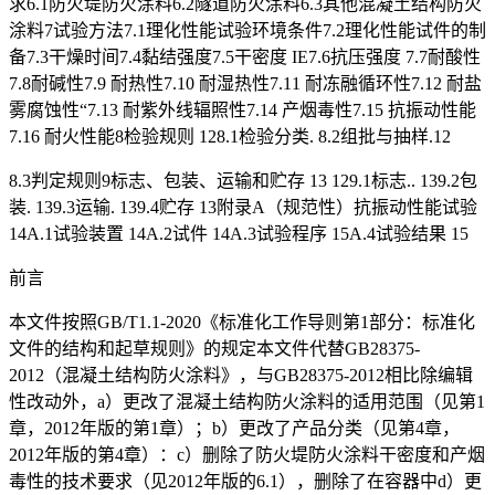
求6.1防火堤防火涂料6.2隧道防火涂料6.3其他混凝土结构防火
涂料7试验方法7.1理化性能试验环境条件7.2理化性能试件的制
备7.3干燥时间7.4黏结强度7.5干密度 IE7.6抗压强度 7.7耐酸性
7.8耐碱性7.9 耐热性7.10 耐湿热性7.11 耐冻融循环性7.12 耐盐
雾腐蚀性“7.13 耐紫外线辐照性7.14 产烟毒性7.15 抗振动性能
7.16 耐火性能8检验规则 128.1检验分类. 8.2组批与抽样.12
8.3判定规则9标志、包装、运输和贮存 13 129.1标志.. 139.2包
装. 139.3运输. 139.4贮存 13附录A（规范性）抗振动性能试验
14A.1试验装置 14A.2试件 14A.3试验程序 15A.4试验结果 15
前言
本文件按照GB/T1.1-2020《标准化工作导则第1部分：标准化
文件的结构和起草规则》的规定本文件代替GB28375-
2012（混凝土结构防火涂料》，与GB28375-2012相比除编辑
性改动外，a）更改了混凝土结构防火涂料的适用范围（见第1
章，2012年版的第1章）；b）更改了产品分类（见第4章，
2012年版的第4章）：c）删除了防火堤防火涂料干密度和产烟
毒性的技术要求（见2012年版的6.1），删除了在容器中d）更