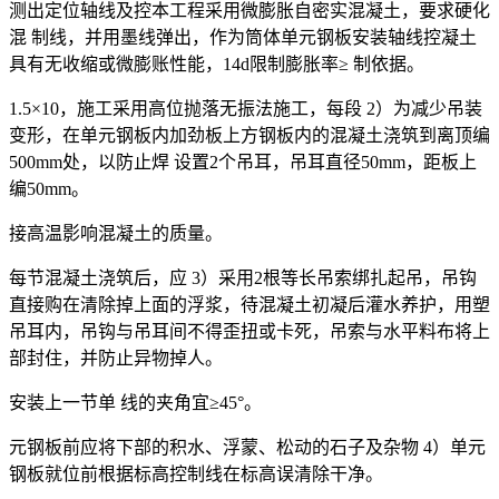
测出定位轴线及控本工程采用微膨胀自密实混凝土，要求硬化
混 制线，并用墨线弹出，作为筒体单元钢板安装轴线控凝土
具有无收缩或微膨账性能，14d限制膨胀率≥ 制依据。
1.5×10，施工采用高位抛落无振法施工，每段 2）为减少吊装
变形，在单元钢板内加劲板上方钢板内的混凝土浇筑到离顶编
500mm处，以防止焊 设置2个吊耳，吊耳直径50mm，距板上
编50mm。
接高温影响混凝土的质量。
每节混凝土浇筑后，应 3）采用2根等长吊索绑扎起吊，吊钩
直接购在清除掉上面的浮浆，待混凝土初凝后灌水养护，用塑
吊耳内，吊钩与吊耳间不得歪扭或卡死，吊索与水平料布将上
部封住，并防止异物掉人。
安装上一节单 线的夹角宜≥45°。
元钢板前应将下部的积水、浮蒙、松动的石子及杂物 4）单元
钢板就位前根据标高控制线在标高误清除干净。