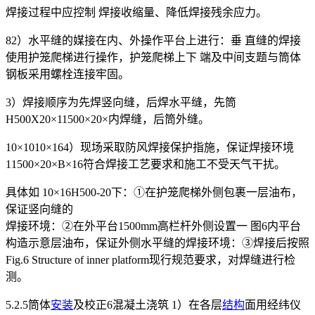
焊接过程中应控制 焊接收缩量、降低焊接残余应力。
82）水平缝的媒接在内、外操作平台上进行：垂 直缝的焊接
使用护笼爬梯进行操作，护笼爬梯上下 端及中间支题与筒体
钢板采用螺栓连接牢固。
3）焊接顺序为先焊竖向缝，后焊水平缝，先筒
H500X20×11500×20×内焊缝，后筒外缝。
10×1010×164）现场采取防风焊接保护指施，保证焊接环境
11500×20×B×16符合焊接工艺要求和施工不受天气干扰。
具体如 10×16H500-20下：①在护笼爬梯外侧包裹一层油布，
保证竖向缝的
焊接环境：②在外平台1500mm高栏杆外侧设置一 图6内平台
构造示意层油布，保证外侧水平缝的焊接环境：③焊接后按照
Fig.6 Structure of inner platform现行规范要求，对焊缝进行检
测。
5.2.5筒体
安装
及校正6混凝土浇筑 1）在各层
结构
面用经纬仪