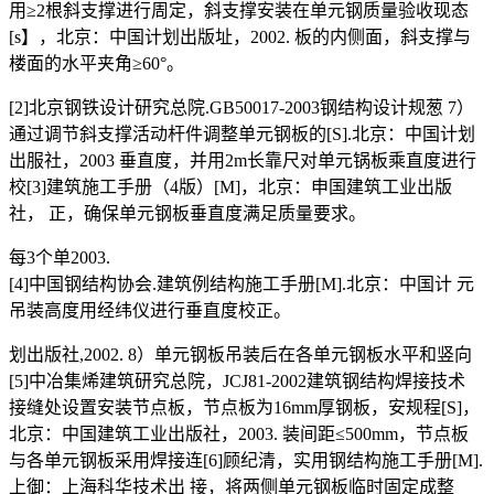
用≥2根斜支撑进行周定，斜支撑安装在单元钢质量验收现态
[s】，北京：中国计划出版址，2002. 板的内侧面，斜支撑与
楼面的水平夹角≥60°。
[2]北京钢铁设计研究总院.GB50017-2003钢结构设计规葱 7）
通过调节斜支撑活动杆件调整单元钢板的[S].北京：中国计划
出服社，2003 垂直度，并用2m长靠尺对单元锅板乘直度进行
校[3]建筑施工手册（4版）[M]，北京：申国建筑工业出版
社， 正，确保单元钢板垂直度满足质量要求。
每3个单2003.
[4]中国钢结构协会.建筑例结构施工手册[M].北京：中国计 元
吊装高度用经纬仪进行垂直度校正。
划出版社,2002. 8）单元钢板吊装后在各单元钢板水平和竖向
[5]中冶集烯建筑研究总院，JCJ81-2002建筑钢结构焊接技术
接缝处设置安装节点板，节点板为16mm厚钢板，安规程[S]，
北京：中国建筑工业出版社，2003. 装间距≤500mm，节点板
与各单元钢板采用焊接连[6]顾纪清，实用钢结构施工手册[M].
上御：上海科华技术出 接，将两侧单元钢板临时固定成整