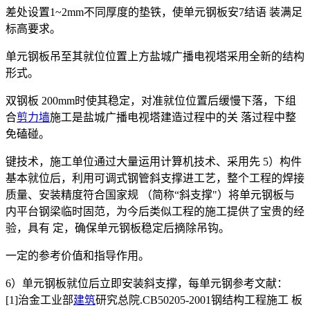
差处设置1~2mm不同厚度的垫铁，使单元钢板安7结语 装满足
标高要求。
单元钢板吊至其就位位置上方盐城广播电视塔采用全新的结构
形式。
双钢板 200mm时使其稳定，对准就位位置后缓慢下落，下组
合
剪力墙
施工是盐城广播电视塔建造过程中的关 落过程中整
免磕碰。
键技术，施工单位通过大量运用计算机技术、采用先 5）构件
基本就位后，利用可调式钢管斜支撑进工艺，整个工程的焊接
质量、安装精度符合国家规 （简称“斜支撑"）将单元钢板与
内平台钢梁临时固范，为今后类似工程的施工提供了宝贵的经
验，具有 定，确保单元钢板稳定后摘除吊钩。
一定的参考价值和指导作用。
6）单元钢板就位后立即安装斜支撑，每单元钢参考文献：
[1]治金工业部
建筑
研究总院.CB50205-2001钢结构工程施工 板