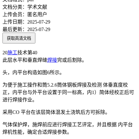
文档分类：
学术文献
上传会员：
匿名用户
上传日期：
2025-07-29
最后更新：
2025-07-29
获取高清文档
20
施工
技术第40
此层水平和垂直焊缝
焊接
完或后割除。
头，内平台构造如图6所示。
为便于施工操作和筒5.2.6筒体钢板焊接及检测 体垂直度校
正，内平台与外平台设置于同一标高，内1）简体经校正后可
进行焊接作业。
采用CO 平台在该层简体混发土浇筑后方可拆除。
气体保护焊，施焊前应进行焊接工艺评定，并且根据 内平台
焊机性能，确定合适焊接参数。