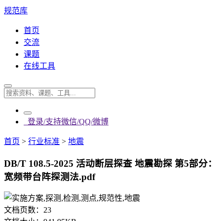
规范库
首页
交流
课题
在线工具
登录/支持微信/QQ/微博
首页
>
行业标准
>
地震
DB/T 108.5-2025 活动断层探查 地震勘探 第5部分：
宽频带台阵探测法.pdf
文档页数：
23