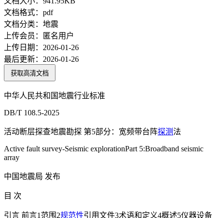
文档大小：
941.95KB
文档格式：
pdf
文档分类：
地震
上传会员：
匿名用户
上传日期：
2026-01-26
最后更新：
2026-01-26
获取高清文档
中华人民共和国地震行业标准
DB/T 108.5-2025
活动断层探查地震勘探 第5部分：宽频带台阵
探测
法
Active fault survey-Seismic explorationPart 5:Broadband seismic
array
中国地震局 发布
目 次
引言 前言1范围2
规范性
引用文件3术语和定义4概述5仪器设备