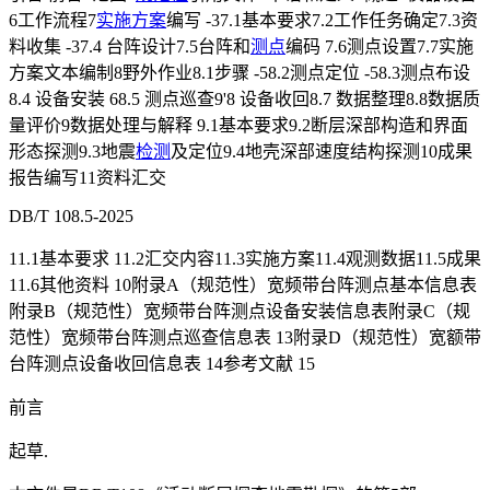
6工作流程7
实施方案
编写 -37.1基本要求7.2工作任务确定7.3资
料收集 -37.4 台阵设计7.5台阵和
测点
编码 7.6测点设置7.7实施
方案文本编制8野外作业8.1步骤 -58.2测点定位 -58.3测点布设
8.4 设备安装 68.5 测点巡查9'8 设备收回8.7 数据整理8.8数据质
量评价9数据处理与解释 9.1基本要求9.2断层深部构造和界面
形态探测9.3地震
检测
及定位9.4地壳深部速度结构探测10成果
报告编写11资料汇交
DB/T 108.5-2025
11.1基本要求 11.2汇交内容11.3实施方案11.4观测数据11.5成果
11.6其他资料 10附录A（规范性）宽频带台阵测点基本信息表
附录B（规范性）宽频带台阵测点设备安装信息表附录C（规
范性）宽频带台阵测点巡查信息表 13附录D（规范性）宽额带
台阵测点设备收回信息表 14参考文献 15
前言
起草.