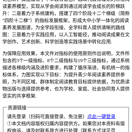
读素养模型，实现从学会阅读到通过阅读学会成长的阶梯跃
升：二是着力于系统建构，搭建了四个阶段十二个梯级（简称
“四阶十二梯”）的指标发展框架，形成大中小学一体化的阅读
素养发展图谱，为全学段衔接、全学科育人提供清晰的路线
图：三是着力于实践应用，以人工智能径，推动阅读成果在文
学创作、艺术创新、科学创造等实践场景中转化应用.
为保障应用效果，本文件对指标的使用原则作出说明，文件所
包含的3个一级指标、8个二级指标与19个三级指标，通过系统
描述各梯级内涵及进阶要求，构建了循序渐进、有机统一的指
标体系，力图实现以下目标：为提升青少年阅读素养提供参
照，为不同区域、群体制定阅读教育目标提供依据，为优质读
物出版与选择提供参考，也为学校、家庭、社会协同育人提供
坚实的共享框架.
资源链接
请先登录（扫码可直接登录、免注册）
点此一键登录
①本文档内容版权归属内容提供方。如果您对本资料有版
权申诉，请及时联系我方进行处理（联系方式详见页