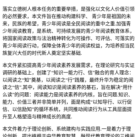
落实立德树人根本任务的重要举措，是强化以文化人价值引领
的必然要求，本文件旨在推动构建科学、 青少年是祖国的未
来，民族的希望，青少年阅读是全民阅读的重中之重.加强青
少年阅读教育，是系统、可持续发展的青少年阅读教育体系，
将国家阅读政策与法治精神转化为可操作、可评估、可落实的
青少年阅读行动，保障全体青少年的阅读权益，为培养担当民
族复兴大任的时代新人奠定坚实基础.
本文件紧扣提高青少年阅读素养发展需求，在理论研究与实证
调研的基础上，创建了“知识一能力行、信”融合的育人理念：
以阅读之“知”奠基，以阅读之“行”践履，最终升华为稳定的阅
读之“信”.其中，阅读知识是阅读素养的基石，旨在解决“用什
么读”的问题：阅读能力是阅读素养的内核，旨在问题.知识、
能力、价值三者并非简单并列，面是构成“以知导行、以行促
信、以信励知”的循环系统，共同推动阅读行为从工具层面提
升至人格塑造与精神成长的高度.
本文件着力于理论创新、系统建构与实践应用.一是着力于理
论创新，提出植根于中华教育智慧、融现代教育理论的三维阅