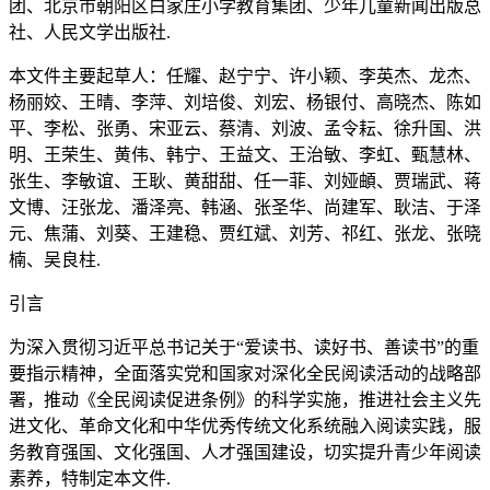
团、北京市朝阳区白家庄小学教育集团、少年儿童新闻出版总
社、人民文学出版社.
本文件主要起草人：任耀、赵宁宁、许小颖、李英杰、龙杰、
杨丽姣、王晴、李萍、刘培俊、刘宏、杨银付、高晓杰、陈如
平、李松、张勇、宋亚云、蔡清、刘波、孟令耘、徐升国、洪
明、王荣生、黄伟、韩宁、王益文、王治敏、李虹、甄慧林、
张生、李敏谊、王耿、黄甜甜、任一菲、刘娅頔、贾瑞武、蒋
文博、汪张龙、潘泽亮、韩涵、张圣华、尚建军、耿洁、于泽
元、焦蒲、刘葵、王建稳、贾红斌、刘芳、祁红、张龙、张晓
楠、吴良柱.
引言
为深入贯彻习近平总书记关于“爱读书、读好书、善读书”的重
要指示精神，全面落实党和国家对深化全民阅读活动的战略部
署，推动《全民阅读促进条例》的科学实施，推进社会主义先
进文化、革命文化和中华优秀传统文化系统融入阅读实践，服
务教育强国、文化强国、人才强国建设，切实提升青少年阅读
素养，特制定本文件.