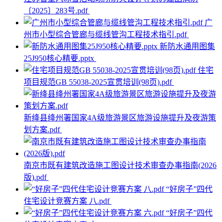
〔2025〕283号.pdf
广
州市小型综合管廊与缆线管沟工程技术指引.pdf
新防水通用图集
25J950核心精要.pptx
住宅
项目规范GB 55038-2025宣贯培训(98页).pdf
新绛县绛州署国家4A级旅游景区旅游设施提升及夜游策
划方案.pdf
南京市既有建筑改造施工图设计技术审查办事指南(2026
版).pdf
“好房子”四代
住宅设计竞赛方案 八.pdf
“好房子”四代