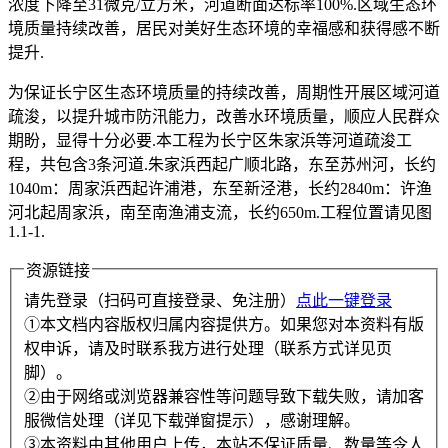
浓度下降至31微克/立方米，河道断面达标率100%.区域生态环
境质量持续改善，居民对美好生态环境的幸福感和获得感不断
提升.
为保证长宁区生态环境质量的持续改善，周期性开展区域河道
疏浚，以提升城市防汛能力，改善水环境质量，顺应人民群众
期盼，显得十分必要.本工程为长宁区朱家浜等河道疏浚工
程，共包含3条河道.朱家浜西起广顺北路，东至苏州河，长约
1040m：周家浜西起许浦港，东至新泾港，长约2840m：许渔
河北起周家浜，南至南渔浦支流，长约650m.工程位置请见图
1.1-1.
资源链接
请先登录（扫码可直接登录、免注册）
点此一键登录
①本文档内容版权归属内容提供方。如果您对本资料有版
权申诉，请及时联系我方进行处理（联系方式详见页
脚）。
②由于网络或浏览器兼容性等问题导致下载失败，请加客
服微信处理（详见下载弹窗提示），感谢理解。
③本资料由其他用户上传，本站不保证质量、数量等令人