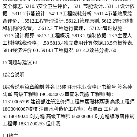
安全标志. 5210.5安全卫生评价， 5211节能设计. .5311.1设计依
据.. .5311.2节能设计.. 5411.3工程能耗分析. 5511.4节能效果综
合评价， .5512工程管理设计. 5612.1管理原则. 5612.2管理体制
和机构的设置， .5612.3 工程运行管理， 5712.4管理设施.
.5713 设计概算 .5813.1工程概况. 5813.2 编制依据. 13.3主要人
工材料除税价格， .58 5813.4独立费用计算依据.13.5总概算表.
5814经济评价 60 .5914.1工程概况. 6014.2效益分析. 60
15问题与建议 61
1综合说明
1综合说明篇章编制 姓名 职称 注册执业资格证书编号 签名孙
陆军 高级工程师 19C3040073审查朱云鹃 工程师 师：
11310005799 建设部注册造价师工程林荔珊林荔珊 高级工程师
18C3040067校核 注册水利造价工程师：蔡昊章 工程师
SL140190241时方稳 高级工程师 660006061 时方稳编写唐伟斌
工程师 18K1Z00253 但伟我
1.1绪言