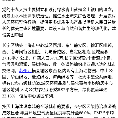
党的十九大提出要树立和践行绿水青山就是金山银山的理念，
统筹山水林田湖系统治理，推进水土流失综合治理，开展农村
人居环境整治行动，提供更多优质生态产品以满足人民日益增
长的优美生态环境需要，建设人与自然和谐共生的现代化，建
设美图中国.
长宁区地处上海市中心城区西部，东与静安区、徐汇区毗邻，
西、南与闵行区相接，北与普陀区、嘉定区相连.区域面积
37.18平方公里，户籍人口57.41万.长宁区现辖9个街道1个镇，
气候温和湿润，绿树掩映，数十条道路编织出四通八达的城市
交通网，
苏州河
横亘城区东西.区内现有上海动物园、中山公
园、华山绿地、延虹绿地、海票绿地等一批大中型公共绿地，
拥有12条市级林荫道.城区环境品质与绿化覆盖率均稳居中心
城区前列.人均公共绿地面积达8.92平方米，绿化覆盖率达
33.16%，位居中心城区前列.
按照上海建设卓越的全球城市的要求，长宁区污染防治攻坚战
成效显著.年度环境空气质量优良率提升至88.0%，PM2.5平均