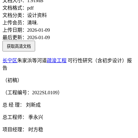
文档大小：
1.91MB
文档格式：
pdf
文档分类：
设计资料
上传会员：
清味.
上传日期：
2026-01-09
最后更新：
2026-01-09
获取高清文档
长宁区
朱家浜等河道
疏浚
工程
可行性研究（含初步设计）报
告
（初稿）
（工程编号：2022SL0109）
总 经 理： 刘新成
总工程师： 季永兴
项目经理： 时方稳