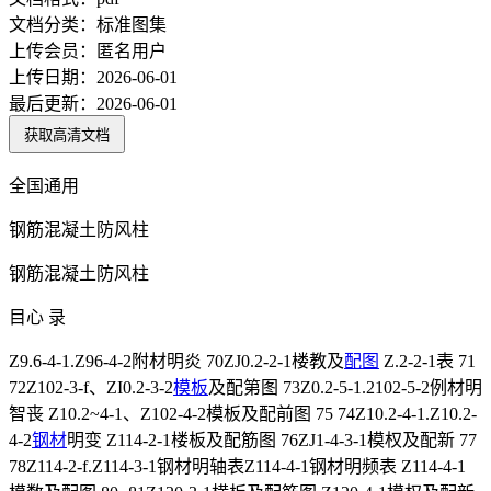
文档分类：
标准图集
上传会员：
匿名用户
上传日期：
2026-06-01
最后更新：
2026-06-01
获取高清文档
全国通用
钢筋混凝土防风柱
钢筋混凝土防风柱
目心 录
Z9.6-4-1.Z96-4-2附材明炎 70ZJ0.2-2-1楼教及
配图
Z.2-2-1表 71
72Z102-3-f、ZI0.2-3-2
模板
及配第图 73Z0.2-5-1.2102-5-2例材明
智丧 Z10.2~4-1、Z102-4-2模板及配前图 75 74Z10.2-4-1.Z10.2-
4-2
钢材
明变 Z114-2-1楼板及配筋图 76ZJ1-4-3-1模权及配新 77
78Z114-2-f.Z114-3-1钢材明轴表Z114-4-1钢材明频表 Z114-4-1