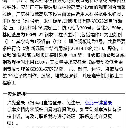
础上. （2）、期风柱除在柱顶标商处设置的科卧聚或面采相互
拉结外，应与厂府屋架端额或柱顶高度处设置的观完闭合面采
拉始，厂房柱顶标高以下设置面梁由选用人根报抗要求确炎，
本图集仅子理强箭，来注标商.其他抗职措施按CG329自行确
定. 五，采用材料 26.减额土：防风柱为300号，基础为150号，
基础整层为100号. 27.钢材：柱子主前（包括埋件）为卫般例
（）：其余均为1级钢前（中）；理件钢板均为3号，共质量要
求应行合《例 新混藏土结构用然扎GB14-19的定20、焊条，I
级钢间I级钢筋或钢板理接时采用T420型：Ⅱ级筋同I级钢箭威
钢教焊授时米用T500型.其质量要求应符台《做碳创及低合金
钢费度创焊条GB981-67的规贷， 六、制作、运输、堆放及资
装 29.柱子的制作、运输、堆放及罗获，除座遵守例测疑土工
程施工
资源链接
请先登录（扫码可直接登录、免注册）
点此一键登录
①本文档内容版权归属内容提供方。如果您对本资料有版
权申诉，请及时联系我方进行处理（联系方式详见页
脚）。