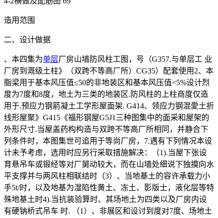
4-2横做及配筋图 69
造用范围
二、设计做据
、本四集为
单层
厂房山墙防风柱工图，号（G357.与单层工 业
厂房到溉级土柱》（双跨不等高厂所）CG35）配套使用2、本
脂梁用于基本风压值≤50的非地装区和基本风压值<5%设计烈
度为7度和8度，地土为三类的地装区.防风柱的上柱商度仅造
用于.预应力钢箭凝土工学形屋面架. G414、领应力钢混愛土折
线形屋聚》G415《福形钢屋G5J1三种图集中的面采和屋架的
外形尺寸.当屋盖药构构造与双跨不等高厂所相同，并静合下
列条件时，本图集世可追用于等尚厂房，7.遇有下列情况本设
计未予考虑，选用时应另行采取措施解决：（1).当屋下张设
育悬吊车或锻经等对厂舅动较大，而在山墙处细说下独摸向水
平支撑并与两风柱相联结时（3）、当地基土的容许承载力小
手5t/时，以及地基为湿陷性黄土、冻土、影版士，液化层等特
殊地基土时4).当抗装验算时、其场地土为四类以及厂房内设
有硬钠桥式吊车 时. （1）、非展区和设讨到度对7度、场地土