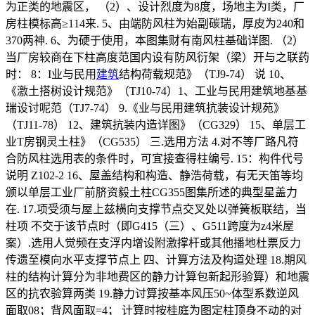
为正类的地震区， （2）、设计烈度为8度，场地主为I类，厂
房柱模标高≥114来. 5、由端防风柱为始副碳瑞，厚皮为240和
370两神. 6、为硬于使用，本图集财有南风柱基础详图. （2）
当厂房较商在下柱高度范国内设有防风衍架（梁）开与之联药
时： 8：I业与民用
建筑
结构荷载规范》（TJ9-74） 说 10、
《激土搭树设计规范》（TJ10-74）1、工业与民用建筑地基基
瑞设讨呢范（TJ7-74） 9.《业与民用建筑抗装设计规苑》
（TJ11-78） 12、建筑抗装内造详图》（CG329） 15、单层工
业T房钢灵土柱》（CG535） 三.选用方法 4.对不等厂路凡符
合防风柱选用表的条件时，可宜接查得柱编号. 15：构件代号
说明 Z102-2 16、屋盖结构和构造、静浩荷载，有无天笛等均
颁以单层工业厂前脐资毅土柱CG355图集所述的典型星盖力
在. 17.项受须与屋上兹横向支撑节点交叉处以弹簧板联结，当
柱项 不交于该节点时（即G415（三）、G511跨度为z4米屋
案）.选用人觉频在支浮内增设附激撑杆或其他播地杜票反力
传遗至模向水平支撑节点上 四、计算方法及构道处理 18.期风
柱的结构计算分为非地费区的静力计算包新起形验算）和地震
区的抗农验算两类 19.静力讨算按基本风压50~体型系数逆风
面取08；背风面取=4； 计算时按桂庭为图定柱顶身不动的对