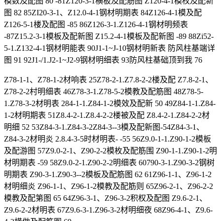
模数及配图 80 -81Z120-3-1横板及配筋图 Z120-4-1模权及配新
图 82 85ZI20-3-1、Z12.0-4-1钢材明期表 84Z126-4-1模及配
Z126-5-1楼及配图 -85 86Z126-3-1.Z126-4-1钢材明频表
-87Z15.2-3-1模板及配新图 Z15.2-4-1模板及配新图 -89 88Zi52-
5-1.Z132-4-1钢材明能表 90J1-1~J-10钢材明新表 防风柱基端详
图 91 92J1-/1.J2-1~J2-9钢材明细表 93防风柱基础顶到我 76
Z78-1-1、Z78-1-2材响表 25Z78-2-1.Z7.8-2-2楼及配 Z7.8-2-1、
Z78-2-2村明细表 46Z78-3-1.Z78-5-2模教及配筋图 48Z78-5-
1.Z78-3-2材明表 284-1-1.Z84-1-2模效及配新 50 49Z84-1-1.Z84-
1-2材明期表 51Z8.4-2-1.Z8.4-2-2楼被及配 Z8.4-2-1.Z84-2-2材
明细 52 53Z84-3-1.Z84-3-2Z84-3--3模及配新图-54Z84-3-1、
Z84-3-2材明炎 2.8.4-3-5时材明表- -55 56Z9.0-1-1.Z90-1-2模板
及配游图 57Z9.0-2-1、Z90-2-2模枚及配筋围 Z90-1-1.Z90-1-2明
材明期表 -59 58Z9.0-2-1.Z90-2-2明细表 60790-3-1.Z90-3-2钢树
明期表 Z90-3-1.Z90-3--2模板及配筋图 62 61Z96-1-1、Z96-1-2
材明细炎 Z96-1-1、Z96-1-2模教及配筋则 65Z96-2-1、Z96-2-2
模教及配第图 65 64Z96-3-1、Z96-3-2积权及配图 Z9.6-2-1、
Z9.6-2-2材明表 67Z9.6-3-1.Z96-3-2材明细夜 68Z96-4-1、Z9.6-