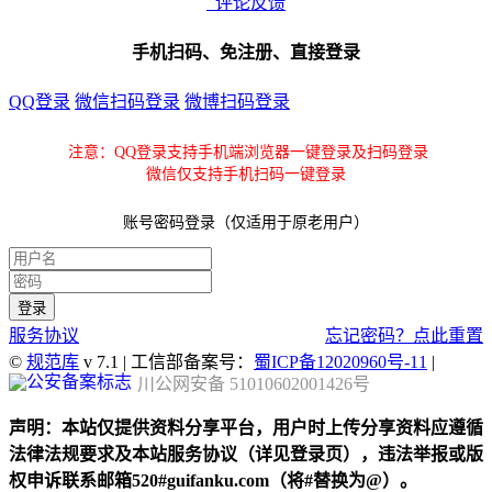
评论反馈
手机扫码、免注册、直接登录
QQ登录
微信扫码登录
微博扫码登录
注意：QQ登录支持手机端浏览器一键登录及扫码登录
微信仅支持手机扫码一键登录
账号密码登录（仅适用于原老用户）
服务协议
忘记密码？点此重置
©
规范库
v 7.1 | 工信部备案号：
蜀ICP备12020960号-11
|
川公网安备 51010602001426号
声明：本站仅提供资料分享平台，用户时上传分享资料应遵循
法律法规要求及本站服务协议（详见登录页），违法举报或版
权申诉联系邮箱520#guifanku.com（将#替换为@）。