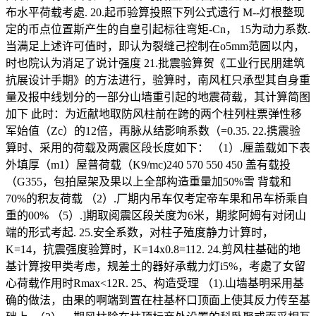
布水平荷载考處. 20.起币验算投照下列公式遗行 M--灯根整现
定的币点位置斯产生的自皇引起标往弯矩-Cn， 15为动力系数.
当满足上述许可值时，即认为裂缝己控制在o5mm范圆以内，
时也院认为消足了说计强度 21.批震验算贺《工业行民朋建筑
抗展设计手期》的方法进行，验算时，南风杠只承型其自身重
量及报中线划分的一部分山墙重引起的地震荷载，其计算简图
加下 此时：为近献地取防风柱前在跨的两个柱列柱票弹性移
军始值（Zc）的12倍，再脉从结影响系数（=0.35. 22.携震验
算时、采用的荷载及两震区段长度如下： （1）.厘盖载如下表
外填厚（m1）屋普荷载（K9/mc)240 570 550 450 盖有载投
（G355，包拍屋架及果以上全部构造重量加50%雪 背载和
70%的积友荷载 （2）.厂期内吊车仅考定帝车果和吊车桥乘自
重的00% （5）.]期取阅震区段关度为6米，期浆阿姆有对闭山
端的形式考起. 25.安全系数，对柱子殖度静力计算时，
K=14，抗震强度验算时，K=14x0.8=112. 24.剪风柱基础的地
基计算按甲类考虑，规差土的器好承载力灯i5%，考處了女留
心荷载作用时Rmax<12R. 25、构造受理 （1).山墙基明采用基
确的做法，由果的啊端到置在柱基杯口顶面上使其反力传至基