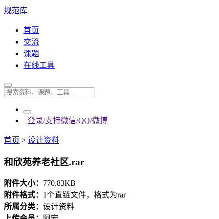
规范库
首页
交流
课题
在线工具
登录/支持微信/QQ/微博
首页
>
设计资料
和欣苑养老社区.rar
附件大小：
770.83KB
附件格式：
1个直链文件，格式为rar
所属分类：
设计资料
上传会员：
阿宏