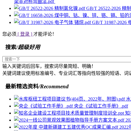
梁非对称弯曲法.pdf
GB/T 26522-2026 
GB/T 31987-202
您必须
[ 登录 ]
才能评论！
搜索
/超级好用
输入关键词后回车，搜索词尽量简短、明确！
关键词建议使用标准编号、专业词汇等指向性较强的短语、词
最新精选资料
/Recommend
水
央企《试验工作手册》.pdf
知
2
202