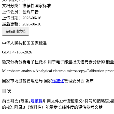
文档分类：
推荐性国家标准
上传会员：
创辉广告
上传日期：
2026-06-16
最后更新：
2026-06-16
获取高清文档
中华人民共和国国家标准
GB/T 47185-2026
微束分析分析电子显微术 用于电子能量损失谱元素分析的 能量
Microbeam analysis-Analytical electron microscopy-Calibration proced
国家市场监督管理总局 国家
标准化
管理委员会 发布
目 次
前言引言1范围2
规范性
引用文件3.术语和定义4符号和缩略语5
的校准附录B（资料性）能量步长线性度的评估参考文献.