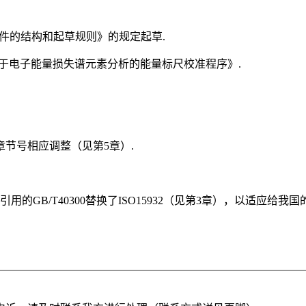
化文件的结构和起草规则》的规定起草.
术用于电子能量损失谱元素分析的能量标尺校准程序》.
.3后续章节号相应调整（见第5章）.
的GB/T40300替换了ISO15932（见第3章），以适应