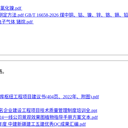
精制氯化镍.pdf
GB/T 16658-2026 煤中铜、钴、镍、锌、铬、镉、
6 电子气体 锗烷.pdf
语。
库枢纽工程项目建议书(404页、2022年、附图).pdf
名企业建设工程项目技术质量管理制度培训全.ppt
024一线公司景观效果图植物指导手册方案文本.pdf
2年度 中建新疆建工五建优秀QC成果汇编.pdf