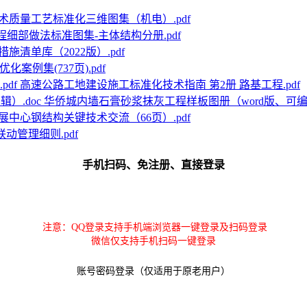
术质量工艺标准化三维图集（机电）.pdf
程细部做法标准图集-主体结构分册.pdf
施清单库（2022版）.pdf
案例集(737页).pdf
高速公路工地建设施工标准化技术指南 第2册 路基工程.pdf
华侨城内墙石膏砂浆抹灰工程样板图册（word版、可编辑
展中心钢结构关键技术交流（66页）.pdf
动管理细则.pdf
手机扫码、免注册、直接登录
注意：QQ登录支持手机端浏览器一键登录及扫码登录
微信仅支持手机扫码一键登录
账号密码登录（仅适用于原老用户）