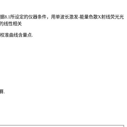
据8.1所设定的仪器条件，用单波长激发-能量色散X射线荧光光
线的线性相关
校准曲线含量点.
算.