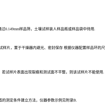
过0.149mm样品筛，土壤试样装人样品瓶或样品袋中待用.
mm的试样片，置于干燥器内避光、密封保存 根据仪器配置样品环
，若试样片表面出现裂痕和测试面不平整，则该试样片不能使用.
适的测定条件建立方法，仪器参数示例见附录B.