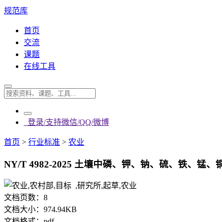
规范库
首页
交流
课题
在线工具
登录/支持微信/QQ/微博
首页
>
行业标准
>
农业
NY/T 4982-2025 土壤中磷、钾、钠、硫、铁
文档页数：
8
文档大小：
974.94KB
文档格式：
pdf