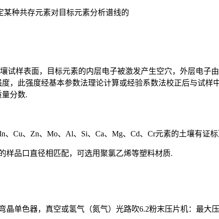
定某种共存元素对目标元素分析谱线的
土壤试样表面，目标元素的内层电子被激发产生空穴，外层电子由
强度，此强度经基本参数法理论计算或经验系数法校正后与试样
量分数.
Mn、Cu、Zn、Mo、Al、Si、Ca、Mg、Cd、Cr元素的土壤
仪的样品口直径相匹配，可选用聚氯乙烯等塑料材质.
单色器，真空或氢气（氮气）光路吹6.2粉末压片机：最大压力不小于20