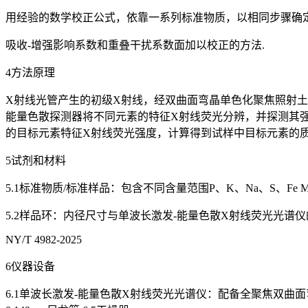
用经验的数学校正公式，依靠一系列标准物质，以相同步骤确
吸收-增强影响系数和重叠干扰系数面加以校正的方法.
4方法原理
X射线光管产生的初级X射线，经双曲面弯晶单色化聚焦照射
能量色散探测器将不同元素的特征X射线荧光分辨，并探测其
的目标元素特征X射线荧光强度，计算得到试样中目标元素的质
5试剂和材料
5.1标准物质/标准样品：包含不同含量范围P、K、Na、S、Fe 
5.2样品环：内径尺寸与单波长激发-能量色散X射线荧光光谱
NY/T 4982-2025
6仪器设备
6.1单波长激发-能量色散X射线荧光光谱仪：配备全聚焦双曲面弯晶