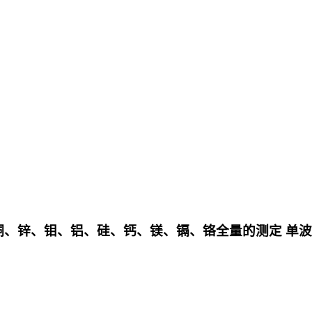
、锰、铜、锌、钼、铝、硅、钙、镁、镉、铬全量的测定 单波