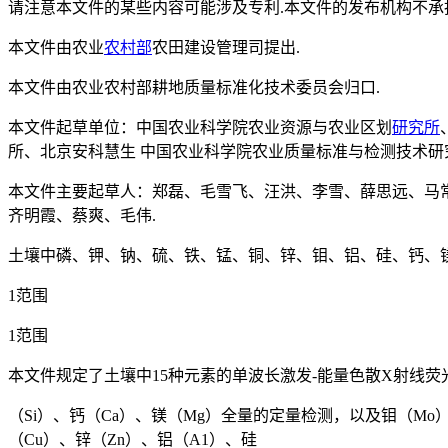
请注意本文件的某些内容可能涉及专利.本文件的发布机构不承
本文件由农业
农村部
农田建设管理司提出.
本文件由农业农村部耕地质量标准化技术委员会归口.
本文件起草单位：中国农业科学院农业资源与农业区划
研究所
所、北京安科慧生 中国农业科学院农业质量标准与检测技术研
本文件主要起草人：郑磊、毛雪飞、汪洪、李雪、薛思远、马
齐明霞、蔡爽、毛伟.
土壤中磷、钾、钠、硫、铁、锰、铜、锌、钼、铝、硅、钙、镁
1范围
1范围
本文件规定了土壤中15种元素的单波长激发-能量色散X射线荧
（Si）、钙（Ca）、镁（Mg）全量的定量检测，以及钼（Mo
（Cu）、锌（Zn）、铝（A1）、硅