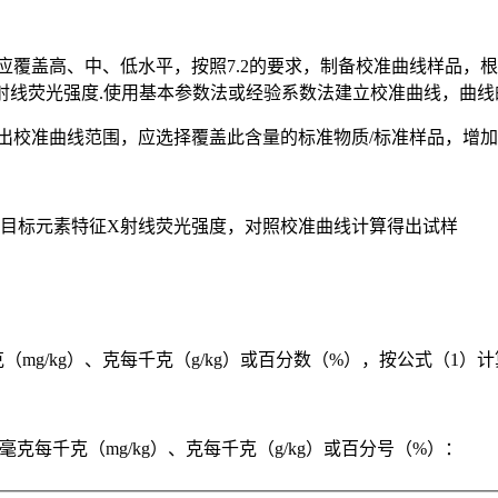
应覆盖高、中、低水平，按照7.2的要求，制备校准曲线样品，根
特征X射线荧光强度.使用基本参数法或经验系数法建立校准曲线，曲
出校准曲线范围，应选择覆盖此含量的标准物质/标准样品，增加
到目标元素特征X射线荧光强度，对照校准曲线计算得出试样
g/kg）、克每千克（g/kg）或百分数（%），按公式（1）计
克每千克（mg/kg）、克每千克（g/kg）或百分号（%）：