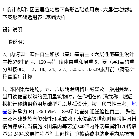
1.设计说明2.团五展位宅楼下条形基础选用表3.六层住宅楼墙
下案形基础选用表4.基础大样
设计说明
一般说明：
2、内请现：適件自生和楼（基）基前主.3.六层性宅基生设计
中按376生码 4、120墙荷=瑞体自重和层重.5、要（层1盖狗重
分到按0E、1.2，18、24、2.7、3.03.3、3.6.39素开前（荷载计
称富度）计称.
1、本固集造用剧，五、六层砖温结构世宅整及一版用建筑，
当用读佐官以辨的民用里筑物时，在作相在的 满载称，燃后
报据计称结果道用基础型号.2.基孤设计，按一般书性土考，
地
基
容许承力[R]12%.15%²、18%斤.地基如通谨陷性黄土、 殊性
土及基础处於有俊蚀性环境或地下水位高等嘴蕊时应报据具带
情尚擦联过当措施.3.围集内等艺游240砖内外端基届和120砖墙
基础.2404.文层性宅基福上部构计弥據荷藏中端身重为系振据