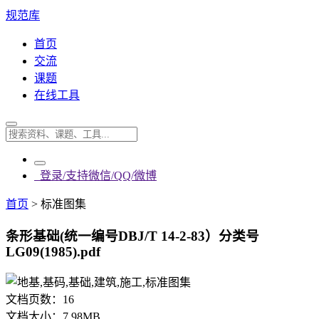
规范库
首页
交流
课题
在线工具
登录/支持微信/QQ/微博
首页
>
标准图集
条形基础(统一编号DBJ/T 14-2-83）分类号
LG09(1985).pdf
文档页数：
16
文档大小：
7.98MB