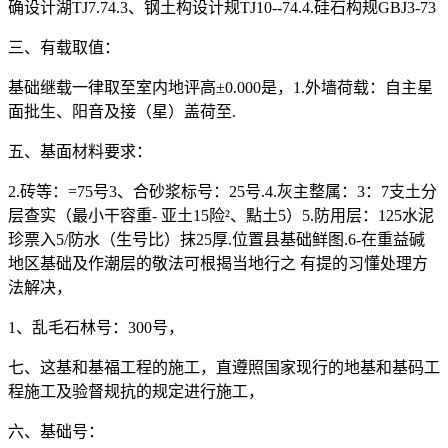
确设计湖TJ7.74.3、钢土构设计规TJ10--74.4.硅石构规GBJ3-73
三、有载取值：
基础继载一律取至室内地评高±0.000是，1.外墙荷载：自主星
面批生、阳音及接（星）盖荷至.
五、基面材料要求：
2.砖等：=75号3、合砂浆标号：25号.4.灰主整属：3：7支土分
层查实（最小干容重- 亚土15险²、點土5）5.防用层：125水泥
珍票入5/防水（生号比）抹25厚.位置县基础鲜图.6-在重益碱
地区基础及作潮层的敬法可根揭当地行之 有提的习懂处理方
法解决，
1、乱毛石林号：300号，
七、这基和基福工程的施工，直遵照国家现行的地基和基码工
程施工及验督规抗的规定进行施工，
六、基础号：