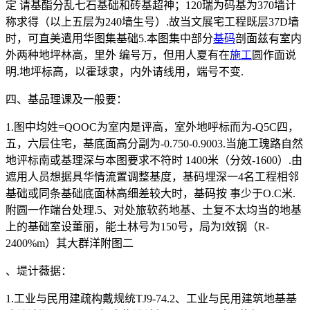
定 请基酯分乱七石基础和砖基超神；120瑞为码基为370墙计
称求得（以上五层为240墙生号）.故当文展宅工程既层37D墙
时，可直美遣用华图集基础5.本图集中部分
基码
剖面兹有室内
外两种地坪林高，里外 编号万，但用人夏有在
施工
圆作面说
明.地坪标高，以霍球隶，内外请线用，端号不变.
四、基品理课及一般要：
1.图中均姓=QOOC为室内是评高，室外地呼标而为-Q5C四，
五，六层住宅，基底面高分副为-0.750-0.9003.当施工瑰路自然
地评标南或基理深与本图要求不符时 1400米（分效-1600）.由
遮用人员想据具华情流置调整基度，基码埋深一4名工程相邻
基础或同条基础底面林高细差较大时，基码按 事少于O.C米.
附圆一作端台处理.5、对处旅软药地基、土复不太均当的地基
上的基础室设董丽，能土林号为150号，局为I效钢（R-
2400%m）其大群洋附图二
、堤计薇据：
1.工业与民用建疏构戴规统TJ9-74.2、工业与民用建筑地基基