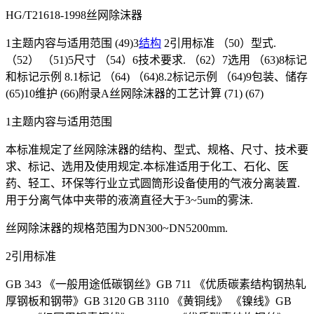
HG/T21618-1998丝网除沫器
1主题内容与适用范围 (49)3
结构
2引用标准 （50）型式.
（52） （51)5尺寸 （54）6技术要求. （62）7选用 （63)8标记
和标记示例 8.1标记 （64) （64)8.2标记示例 （64)9包装、储存
(65)10维护 (66)附录A丝网除沫器的工艺计算 (71) (67)
1主题内容与适用范围
本标准规定了丝网除沫器的结构、型式、规格、尺寸、技术要
求、标记、选用及使用规定.本标准适用于化工、石化、医
药、轻工、环保等行业立式圆筒形设备使用的气液分离装置.
用于分离气体中夹带的液滴直径大于3~5um的雾沫.
丝网除沫器的规格范围为DN300~DN5200mm.
2引用标准
GB 343 《一般用途低碳钢丝》GB 711 《优质碳素结构钢热轧
厚钢板和钢带》GB 3120 GB 3110 《黄铜线》 《镍线》GB