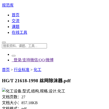
规范库
首页
交流
课题
在线工具
登录/支持微信/QQ/微博
首页
>
行业标准
>
化工
HG/T 21618-1998 丝网除沫器.pdf
文档页数：
27
文档大小：
857.18KB
文档格式：
pdf