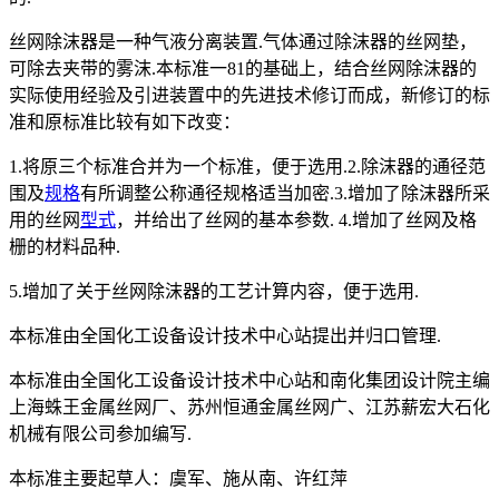
丝网除沫器是一种气液分离装置.气体通过除沫器的丝网垫，
可除去夹带的雾沫.本标准一81的基础上，结合丝网除沫器的
实际使用经验及引进装置中的先进技术修订而成，新修订的标
准和原标准比较有如下改变：
1.将原三个标准合并为一个标准，便于选用.2.除沫器的通径范
围及
规格
有所调整公称通径规格适当加密.3.增加了除沫器所采
用的丝网
型式
，并给出了丝网的基本参数. 4.增加了丝网及格
栅的材料品种.
5.增加了关于丝网除沫器的工艺计算内容，便于选用.
本标准由全国化工设备设计技术中心站提出并归口管理.
本标准由全国化工设备设计技术中心站和南化集团设计院主编
上海蛛王金属丝网厂、苏州恒通金属丝网广、江苏薪宏大石化
机械有限公司参加编写.
本标准主要起草人：虞军、施从南、许红萍