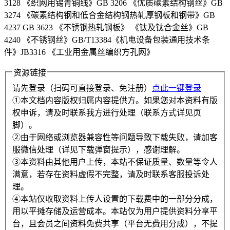
3128 《织网用锡青铜线》GB 3206 《优质碳素结构钢丝》GB
3274 《碳素结构钢和低合金结构钢热轧厚钢板和钢带》GB
4237 GB 3623 《不锈钢热轧钢板》 《钛及钛合金丝》GB
4240 《不锈钢丝》GB/T13384《机电设备包装通用技术条
件》JB3316 《工业用金属丝编织方孔网》
资源链接
请先登录（扫码可直接登录、免注册）
点此一键登录
①本文档内容版权归属内容提供方。如果您对本资料有版
权申诉，请及时联系我方进行处理（联系方式详见页
脚）。
②由于网络或浏览器兼容性等问题导致下载失败，请加客
服微信处理（详见下载弹窗提示），感谢理解。
③本资料由其他用户上传，本站不保证质量、数量等令人
满意，若存在资料虚假不完整，请及时联系客服投诉处
理。
④本站仅收取资料上传人设置的下载费中的一部分分成，
用以平摊存储及运营成本。本站仅为用户提供资料分享平
台，且会员之间资料免费共享（平台无费用分成），不提