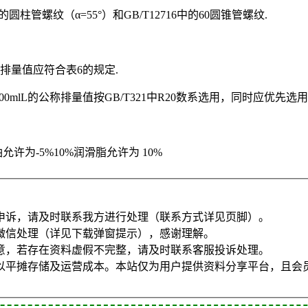
中的圆柱管螺纹（α=55°）和GB/T12716中的60圆锥管螺纹.
排量值应符合表6的规定.
2800mlL的公称排量值按GB/T321中R20数系选用，同时应优先选
许为-5%10%润滑脂允许为 10%
申诉，请及时联系我方进行处理（联系方式详见页脚）。
微信处理（详见下载弹窗提示），感谢理解。
意，若存在资料虚假不完整，请及时联系客服投诉处理。
以平摊存储及运营成本。本站仅为用户提供资料分享平台，且会