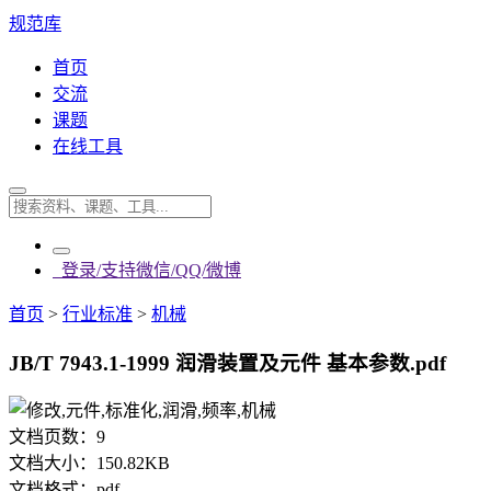
规范库
首页
交流
课题
在线工具
登录/支持微信/QQ/微博
首页
>
行业标准
>
机械
JB/T 7943.1-1999 润滑装置及元件 基本参数.pdf
文档页数：
9
文档大小：
150.82KB
文档格式：
pdf