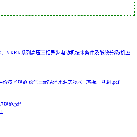
2016 YKK、YXKK系列高压三相异步电动机技术条件及能效分级(机座
色设计产品评价技术规范 蒸气压缩循环水源式冷水（热泵）机组.pdf
护规范.pdf
f