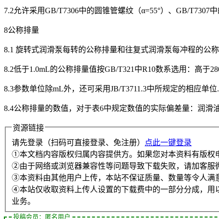
7.2允许采用GB/T7306中的圆锥管螺纹（α=55°）、GB/T7307
8公称排量
8.1 旋转式润滑泵每转的公称排量和往复式润滑泵每冲程的公称
8.2低于1.0mL的公称排量值按GB/T321中R10数系选用：高于
8.3参数单位除mL外，还可采用JB/T3711.3中所规定的相应单位.
8.4公称排量的数值，对于表6中规定数值的实际偏差量：润滑油允
资源链接
请先登录（扫码可直接登录、免注册）
点此一键登录
①本文档内容版权归属内容提供方。如果您对本资料有版权
②由于网络或浏览器兼容性等问题导致下载失败，请加客服
③本资料由其他用户上传，本站不保证质量、数量等令人满
④本站仅收取资料上传人设置的下载费中的一部分分成，用
业务。
投稿会员：匿名用户