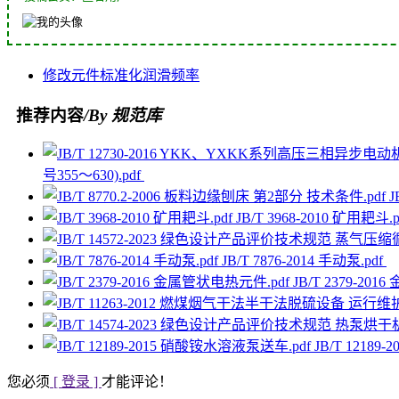
修改
元件
标准化
润滑
频率
推荐内容
/By 规范库
号355～630).pdf
J
JB/T 3968-2010 矿用耙斗.
JB/T 7876-2014 手动泵.pdf
JB/T 2379-20
JB/T 1218
您必须
[ 登录 ]
才能评论！