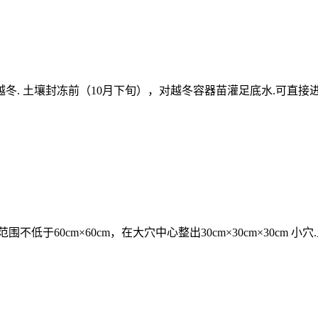
冬. 土壤封冻前（10月下旬），对越冬容器苗灌足底水.可直接
60cm×60cm，在大穴中心整出30cm×30cm×30cm 小