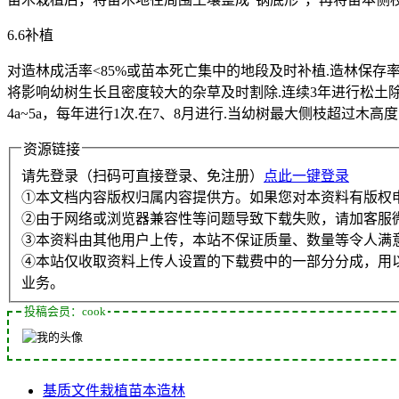
6.6补植
对造林成活率<85%或苗本死亡集中的地段及时补植.造林保存率<
将影响幼树生长且密度较大的杂草及时割除.连续3年进行松土除草，每年
4a~5a，每年进行1次.在7、8月进行.当幼树最大侧枝超过木
资源链接
请先登录（扫码可直接登录、免注册）
点此一键登录
①本文档内容版权归属内容提供方。如果您对本资料有版权
②由于网络或浏览器兼容性等问题导致下载失败，请加客服
③本资料由其他用户上传，本站不保证质量、数量等令人满
④本站仅收取资料上传人设置的下载费中的一部分分成，用
业务。
投稿会员：cook
基质
文件
栽植
苗本
造林