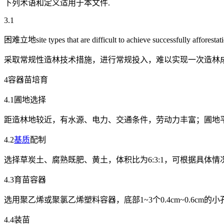
下列术语和定义适用于本文件.
3.1
困难立地site types that are difficult to achieve successfully afforestat
采取常规性造林技术措施，进行常规投入，难以实现一次造林
4容器苗培育
4.1圃地选择
距造林地较近，有水源、电力、交通条件，劳动力丰富；圃地
4.2
基质
配制
选择草炭土、腐熟既肥、黄土，体积比为6:3:1，可根据具体情
4.3育苗容器
选用聚乙烯或聚氯乙烯塑料容器，底部1~3个0.4cm~0.6cm
4.4装苗