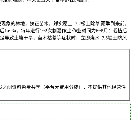
拔现象的林地，扶正苗木，踩实覆土. 7.2松土除草 雨季到来前，
后1a~3a，每年进行1~2次割灌作业.作业时间为6~8月：栽植后
不足导致土壤干旱、苗木枯菱等症状时，立即浇水. 7.5埋土防风
员之间资料免费共享（平台无费用分成），不提供其他经营性