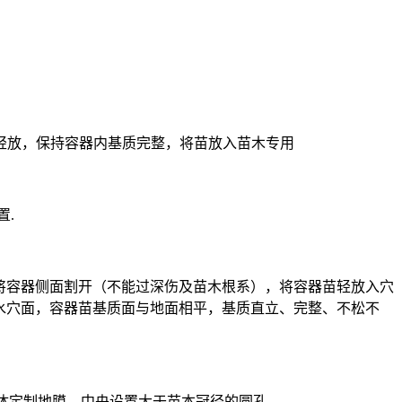
拿轻放，保持容器内基质完整，将苗放入苗木专用
置.
，将容器侧面割开（不能过深伤及苗木根系），将容器苗轻放入穴
理集水穴面，容器苗基质面与地面相平，基质直立、完整、不松不
体定制地膜，中央设置大于苗本冠径的圆孔.