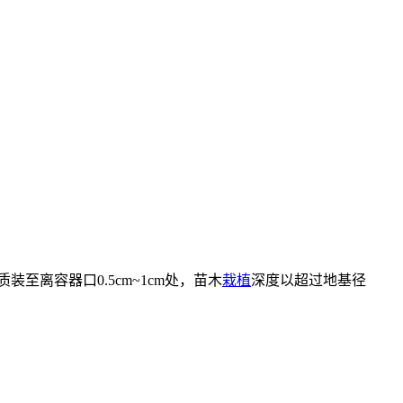
离容器口0.5cm~1cm处，苗木
栽植
深度以超过地基径