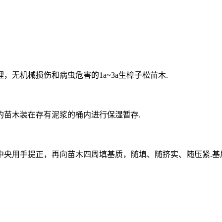
无机械损伤和病虫危害的1a~3a生樟子松苗木.
的苗木装在存有泥浆的桶内进行保湿暂存.
用手提正，再向苗木四周填基质，随填、随挤实、随压紧.基质装至