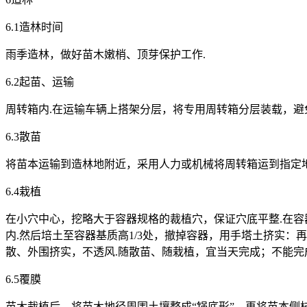
6.1造林时间
雨季造林，做好苗木嫩梢、顶芽保护工作.
6.2起苗、运输
周转箱内.在运输车辆上搭架分层，将专用周转箱分层装载，避
6.3散苗
将苗本运输到造林地附近，采用人力或机械将周转箱运到指定地
6.4栽植
在小穴中心，挖略大于容器规格的裁植穴，保证穴底平整.在容
内.然后培土至容器基质高1/3处，撤掉容器，用手塔土挤实：
散、外围挤实，不透风.随散苗、随栽植，宜当天完成；不能完
6.5覆膜
苗木栽植后，将苗木地径周围土壤整成“锅底形”，再将苗本侧