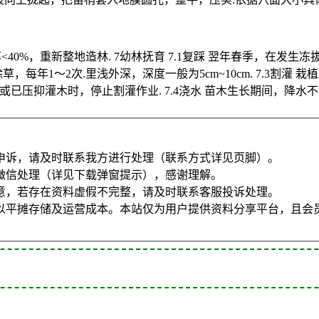
40%，重新整地造林. 7幼林抚育 7.1复踩 翌年春季，在发生冻
1～2次.里浅外深，深度一般为5cm~10cm. 7.3割灌 栽植
高度或已压抑灌木时，停止割灌作业. 7.4浇水 苗木生长期间，降水
申诉，请及时联系我方进行处理（联系方式详见页脚）。
微信处理（详见下载弹窗提示），感谢理解。
意，若存在资料虚假不完整，请及时联系客服投诉处理。
以平摊存储及运营成本。本站仅为用户提供资料分享平台，且会