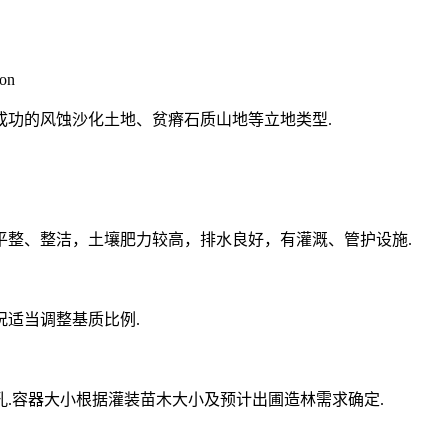
ion
成功的风蚀沙化土地、贫瘠石质山地等立地类型.
平整、整洁，土壤肥力较高，排水良好，有灌溉、管护设施.
况适当调整基质比例.
的小孔.容器大小根据灌装苗木大小及预计出圃造林需求确定.