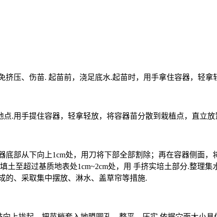
免挤压、伤苗. 起苗前，浇足底水.起苗时，用手拿住容器，轻
点.用手提住容器，轻拿轻放，将容器苗分散到栽植点，直立放
器底部从下向上1cm处，用刀将下部全部割除；再在容器侧面
再填土至超过基质地表处1cm~2cm处，用 手挤实培土部分.整
成的、采取集中摆放、淋水、盖草帘等措施.
枝向上拢起，把苗梢套入地膜圆孔，整平，压实.依据穴面大小具