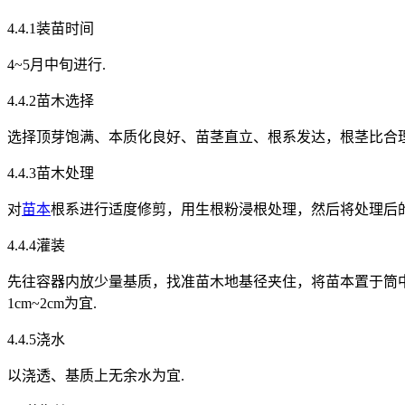
4.4.1装苗时间
4~5月中旬进行.
4.4.2苗木选择
选择顶芽饱满、本质化良好、苗茎直立、根系发达，根茎比合理，
4.4.3苗木处理
对
苗本
根系进行适度修剪，用生根粉浸根处理，然后将处理后
4.4.4灌装
先往容器内放少量基质，找准苗木地基径夹住，将苗本置于筒中央
1cm~2cm为宜.
4.4.5浇水
以浇透、基质上无余水为宜.