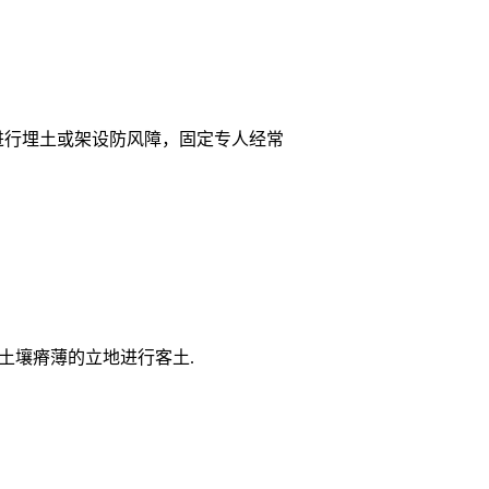
进行埋土或架设防风障，固定专人经常
穴.土壤瘠薄的立地进行客土.