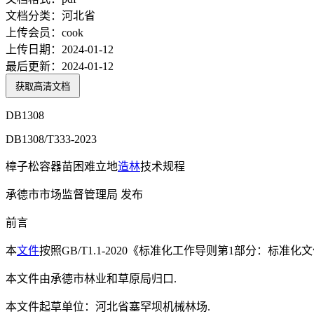
文档分类：
河北省
上传会员：
cook
上传日期：
2024-01-12
最后更新：
2024-01-12
获取高清文档
DB1308
DB1308/T333-2023
樟子松容器苗困难立地
造林
技术规程
承德市市场监督管理局 发布
前言
本
文件
按照GB/T1.1-2020《标准化工作导则第1部分：标准
本文件由承德市林业和草原局归口.
本文件起草单位：河北省塞罕坝机械林场.