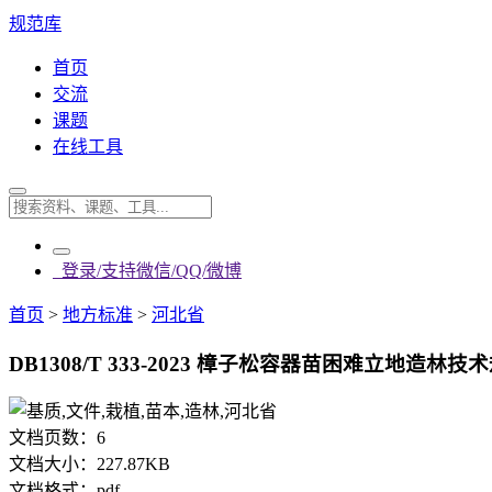
规范库
首页
交流
课题
在线工具
登录/支持微信/QQ/微博
首页
>
地方标准
>
河北省
DB1308/T 333-2023 樟子松容器苗困难立地造林技术
文档页数：
6
文档大小：
227.87KB
文档格式：
pdf