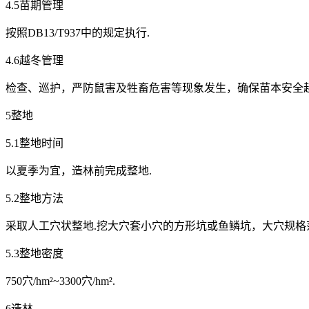
4.5苗期管理
按照DB13/T937中的规定执行.
4.6越冬管理
检查、巡护，严防鼠害及牲畜危害等现象发生，确保苗本安全越
5整地
5.1整地时间
以夏季为宜，造林前完成整地.
5.2整地方法
采取人工穴状整地.挖大穴套小穴的方形坑或鱼鳞坑，大穴规格范围不低于
5.3整地密度
750穴/hm²~3300穴/hm².
6造林