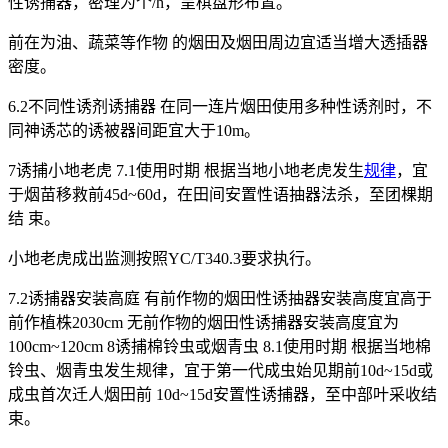
性诱捕器，密理为个/h，呈棋盘形布置。
前在为油、蔬菜等作物 的烟田及烟田周边宜适当增大透插器
密度。
6.2不同性诱剂诱捕器 在同一连片烟田使用多种性诱剂时，不
同神诱芯的诱被器间距宜大于10m。
7诱捕小地老虎 7.1使用时期 根据当地小地老虎发生
规律
，宜
于烟苗移救前45d~60d，在田间安置性语抽器法杀，至团棵期
结 束。
小地老虎成出监测按照YC/T340.3要求执行。
7.2诱捕器安装高庭 有前作物的烟田性诱抽器安装高度宜高于
前作植株2030cm 无前作物的烟田性诱捕器安装高度宜为
100cm~120cm 8诱捕棉铃虫或烟青虫 8.1使用时期 根据当地棉
铃虫、烟青虫发生规律，宜于第一代成虫始见期前10d~15d或
成虫首次迁人烟田前 10d~15d安置性诱捕器，至中部叶采收结
束。