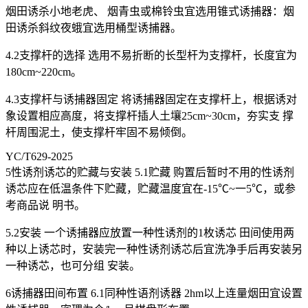
烟田诱杀小地老虎、 烟青虫或棉铃虫宜选用锥式诱捕器：烟
田诱杀斜纹夜蛾宜选用桶型诱捕器。
4.2支撑杆的选择 选用不易折断的长型杆为支撑杆，长度宜为
180cm~220cm。
4.3支撑杆与诱捕器固定 将诱捕器固定在支撑杆上，根据诱对
象设置相应高度，将支撑杆插人土壤25cm~30cm，夯实支 撑
杆周围泥土，使支撑杆牢固不易倾倒。
YC/T629-2025
5性诱剂诱芯的贮藏与安装 5.1贮藏 购置后暂时不用的性诱剂
诱芯应在低温条件下贮藏，贮藏温度宜在-15℃~一5℃，或参
考商品说 明书。
5.2安装 一个诱捕器应放置一种性诱剂的1枚诱芯 田间使用两
种以上诱芯时，安装完一种性诱剂诱芯后宜洗净手后再安装另
一种诱芯，也可分组 安装。
6诱捕器田间布置 6.1同种性语剂诱器 2hm以上连量烟田宜设置