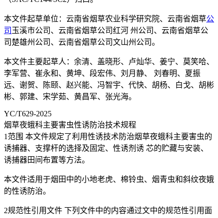
本文件起草单位：云南省烟草农业科学研究院、云南省烟草
公
司
玉溪市公司、云南省烟草公司红河 州公司、云南省烟草公
司楚雄州公司、云南省烟草公司文山州公司。
本文件主要起草人：余清、盖晓形、卢灿华、姜宁、莫笑哈、
李军营、崔永和、黄坤、段宏伟、刘月静、 刘春明、夏振
远、谢贺、陈颐、赵兴能、冯智宇、代快、胡杨、白戈、胡彬
彬、郭建、宋学茹、黄昌军、张光海。
YC/T629-2025
烟草夜蛾科主要害虫性诱防治技术规程
1范围 本文件规定了利用性诱技术防治烟草夜蛾科主要害虫的
诱捕器、支撑杆的选择及固定、性诱剂诱 芯的贮藏与安装、
诱捕器田间布置等方法。
本文件适用于烟田中的小地老虎、棉铃虫、烟青虫和斜纹夜娥
的性诱防治。
2规范性引用文件 下列文件中的内容通过文中的规范性引用面