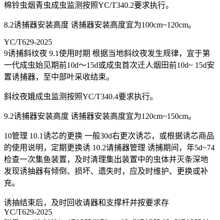
棉铃虫烟青虫成虫监测按照YC/T340.2要求执行。
8.2诱捕器安装高度 诱捕器安装高度宜为100cm~120cm。
YC/T629-2025
9诱捕斜纹夜 9.1使用时期 根据当地斜纹夜发生规律，宜于第
一代成虫始见期前10d～15d或成虫首次迁人烟田前10d~ 15d安
置诱捕器，至中部叶采收结束。
斜纹夜娥成虫监测按照YC/T340.4要求执行。
9.2诱捕器安装高度 诱捕器安装高度宜为120cm~150cm。
10管理 10.1诱芯的更换 一般30d右更次诱芯，或根据诱芯商品
的使用说明，定期更换诱 10.2请捕器管理 诱捕期间，年5d~74
检查一次集鱼装置，及时清理集出装置中的虫体并灭条深地
发现诱抽器有倾倒、损坏、遗失时，应及时维护、更换或补
充。
诱抽结束后，及时回收请器和支撑杆并按要求存
YC/T629-2025