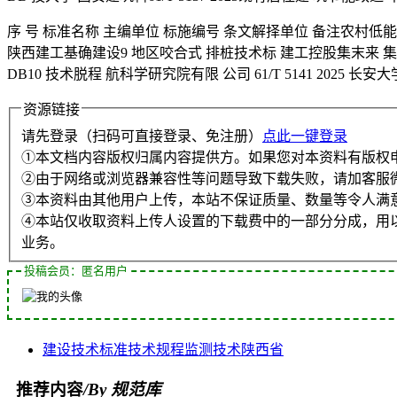
序 号 标准名称 主编单位 标施编号 条文解择单位 备注农村低能耗 
陕西建工基确建设9 地区咬合式 排桩技术标 建工控股集末来 集团有
DB10 技术脱程 航科学研究院有限 公司 61/T 5141 2025 长安大
资源链接
请先登录（扫码可直接登录、免注册）
点此一键登录
①本文档内容版权归属内容提供方。如果您对本资料有版权
②由于网络或浏览器兼容性等问题导致下载失败，请加客服
③本资料由其他用户上传，本站不保证质量、数量等令人满
④本站仅收取资料上传人设置的下载费中的一部分分成，用
业务。
投稿会员：匿名用户
建设
技术标准
技术规程
监测技术
陕西省
推荐内容
/By 规范库