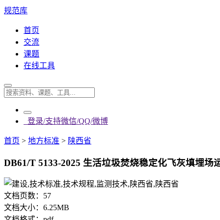
规范库
首页
交流
课题
在线工具
登录/支持微信/QQ/微博
首页
>
地方标准
>
陕西省
DB61/T 5133-2025 生活垃圾焚烧稳定化飞灰填埋
文档页数：
57
文档大小：
6.25MB
文档格式：
pdf