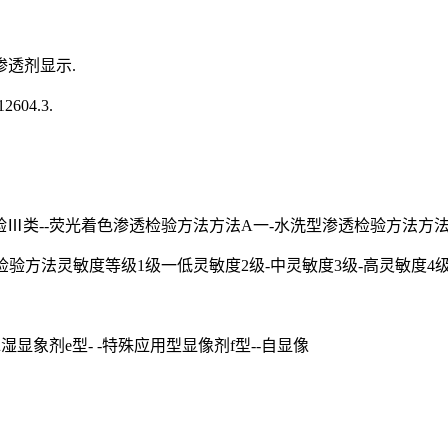
透剂显示.
04.3.
透检验Ⅲ类--荧光着色渗透检验方法方法A一-水洗型渗透检验方法
验方法灵敏度等级1级一低灵敏度2级-中灵敏度3级-高灵敏度4
湿显象剂e型- -特殊应用型显像剂f型--自显像