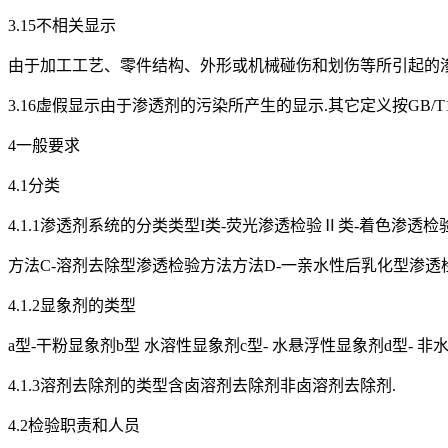
3.15不相关显示
由于加工工艺、零件结构、外形或机械碰伤和划伤等所引起的渗
3.16虚假显示由于渗透剂的污染所产生的显示.其它定义按GB/T126
4一般要求
4.1分类
4.1.1渗透剂系统的分类类型I类-荧光渗透检验Ⅱ类-着色渗
方法C-溶剂去除型渗透检验方法方法D-一亲水性后乳化型渗透检
4.1.2显象剂的类型
a型-干粉显象剂b型 水溶性显象剂c型- 水悬浮性显象剂d型- 非水
4.1.3溶剂去除剂的类型含卤溶剂去除剂非卤溶剂去除剂.
4.2检验职责和人员