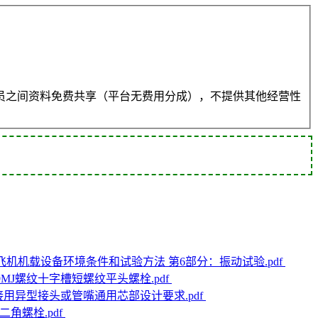
员之间资料免费共享（平台无费用分成），不提供其他经营性
7） 民用飞机机载设备环境条件和试验方法 第6部分：振动试验.pdf
差带F9MJ螺纹十字槽短螺纹平头螺栓.pdf
导管连接用异型接头或管嘴通用芯部设计要求.pdf
十二角螺栓.pdf