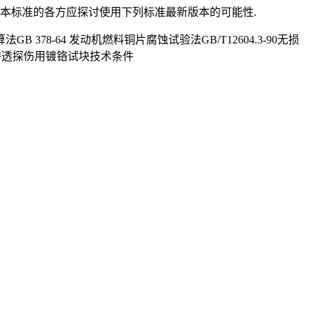
用本标准的各方应探讨使用下列标准最新版本的可能性.
B 378-64 发动机燃料铜片腐蚀试验法GB/T12604.3-90无损
-92渗透探伤用镀铬试块技术条件