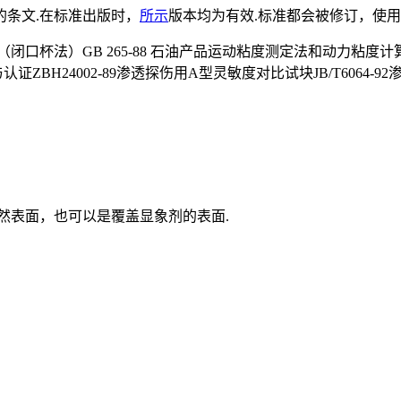
条文.在标准出版时，
所示
版本均为有效.标准都会被修订，使
法（闭口杯法）GB 265-88 石油产品运动粘度测定法和动力粘度计算法G
证ZBH24002-89渗透探伤用A型灵敏度对比试块JB/T6064
然表面，也可以是覆盖显象剂的表面.