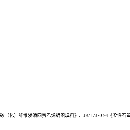
-93《碳（化）纤维浸渍四氟乙烯编织填料》、JB/T7370-94