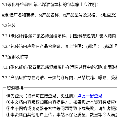
7.1碳化纤维/聚四氟乙烯混编填料的包装箱上应注明：
a)制造厂名和商标：b)产品名称：c)产品型号及规格： d毛重及
7.2包装
7.2.1碳化纤维/聚四氟乙烯混编填料，用塑料袋包装并装入箱内
7.2.4包装箱内应附有产品合格证，其上注明：a)批号： b)标准
7.3运输及贮存
7.3.1碳化纤维/聚四氟乙烯混编填料在运输过程中必须防止雨淋
7.3.2产品应贮存在清洁、干燥的仓库内，严禁烘烤、曝晒、
资源链接
请先登录（扫码可直接登录、免注册）
点此一键登录
①本文档内容版权归属内容提供方。如果您对本资料有版权
②由于网络或浏览器兼容性等问题导致下载失败，请加客服
③本资料由其他用户上传，本站不保证质量、数量等令人满