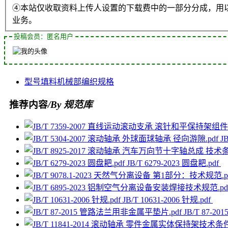
④本站仅收取资料上传人设置的下载费中的一部分分成，用
业务。
投稿会员：匿名用户
型号
填料
机械部
编织
规格
推荐内容
/By 规范库
J
JB/T 6279-2023 圆盘耙.pdf
JB/T 10631-2006 针规.pdf
JB/T 87-