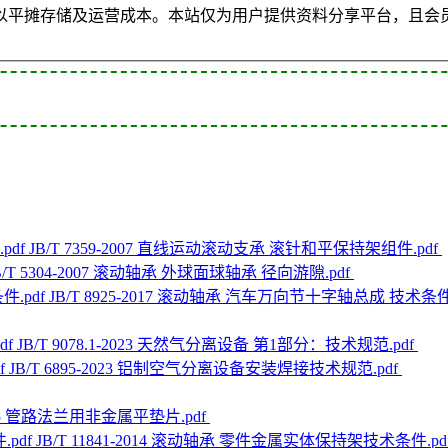
以平摊存储及运营成本。本站仅为用户提供资料分享平台，且会
JB/T 7359-2007 直线运动滚动支承 滚针和平保持架组件.pdf
B/T 5304-2007 滚动轴承 外球面球轴承 径向游隙.pdf
JB/T 8925-2017 滚动轴承 汽车万向节十字轴总成 技术条件
JB/T 9078.1-2023 天然气分离设备 第1部分：技术规范.pdf
JB/T 6895-2023 铝制空气分离设备安装焊接技术规范.pdf
2015 管路法兰用非金属平垫片.pdf
JB/T 11841-2014 滚动轴承 零件金属实体保持架技术条件.pd