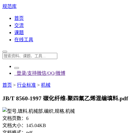
规范库
首页
交流
课题
在线工具
登录/支持微信/QQ/微博
首页
>
行业标准
>
机械
JB/T 8560-1997 碳化纤维-聚四氟乙烯混编填料.pdf
文档页数：
6
文档大小：
145.04KB
文档格式：
pdf